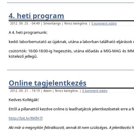
4. heti program
2012. 09. 25. - 04:49 | SimonGergo | Nincs kategória. |
0 komment eddig
A 4. heti programunk:
kedd: laborbemutató az újaknak, utána a laborban található eljárások 
csütörtök: 16:00-18:00-ig hegesztés, utána előadás a MIG-MAG és MM
kötelező jellegű.
Online tagjelentkezés
2012. 09. 21. - 19:19 | Adam | Nincs kategória. |
0 komment eddig
Kedves Kollégák!
Ettől a pillanattól kezdve online is leadhatjátok jelentkezésetek erre a f
http://bit.ly/RKfH7l
Aki már a megnyitón feliratkozott, annak itt nem szükséges. A jelentkezési 