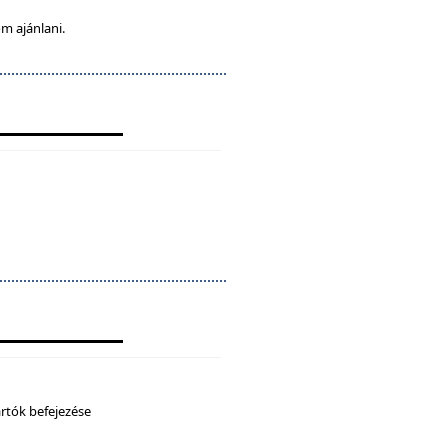
m ajánlani.
artók befejezése