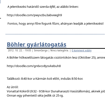
A jelentkezési határidő szerda éjfél, az alábbi linken:
http://doodle.com/pwyvzbu3abveegh9
Fontos, hogy annyi főre fogunk főzni, ahányan leadják a jelentkezést!
Böhler gyárlátogatás
2012. 10. 22. - 19:05 | SimonGergo | Nincs kategória. |
0 komment eddig
A Böhler hőkezelőüzem látogatás csütörtökön lesz (Október 25), amire a
http://doodle.com/gn6vcv8ysvkebuh8
Találkozó: 8:40-kor a Kármán koli előtt, indulás 8:50-kor.
Az útról:
Vonattal Kökiről (9:32 - 9:58-kor Dunaharaszti Vasútállomás), akinek job
Onnan egy pihentető séta Jedlik út 25-ig.