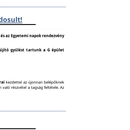
dosult!
e és az Egyetemi napok rendezvény
lújító gyűlést tartunk a G épület
rai
kezdettel az újonnan belépőknek
való részvétel a tagság feltétele. Az