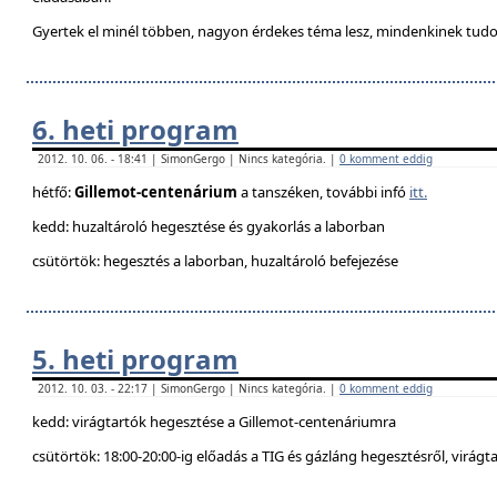
Gyertek el minél többen, nagyon érdekes téma lesz, mindenkinek tudo
6. heti program
2012. 10. 06. - 18:41 | SimonGergo | Nincs kategória. |
0 komment eddig
hétfő:
Gillemot-centenárium
a tanszéken, további infó
itt.
kedd: huzaltároló hegesztése és gyakorlás a laborban
csütörtök: hegesztés a laborban, huzaltároló befejezése
5. heti program
2012. 10. 03. - 22:17 | SimonGergo | Nincs kategória. |
0 komment eddig
kedd: virágtartók hegesztése a Gillemot-centenáriumra
csütörtök: 18:00-20:00-ig előadás a TIG és gázláng hegesztésről, virágt