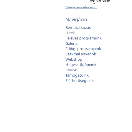
Elfelejtettem a jelszavam...
Navigáció
Bemutatkozás
Hírek
Féléves programunk
Galéria
Eddigi programjaink
Szakmai anyagok
Webshop
Hegesztőgépeink
SzMSz
Támogatóink
Elérhetőségeink