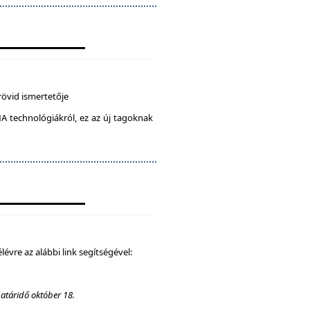
rövid ismertetője
A technológiákról, ez az új tagoknak
élévre az alábbi link segítségével:
határidő október 18.