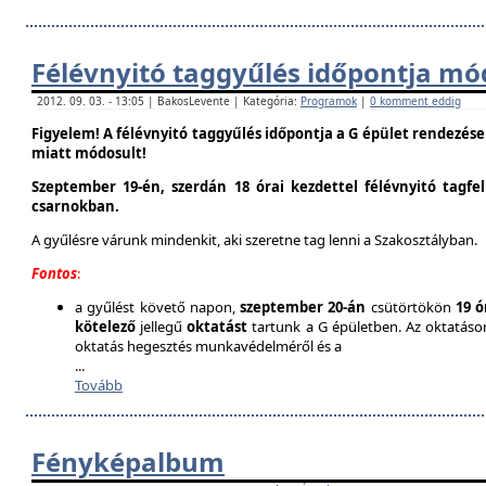
Félévnyitó taggyűlés időpontja mó
2012. 09. 03. - 13:05 | BakosLevente | Kategória:
Programok
|
0 komment eddig
Figyelem! A félévnyitó taggyűlés időpontja a G épület rendezés
miatt módosult!
Szeptember 19-én, szerdán 18 órai kezdettel félévnyitó tagfe
csarnokban.
A gyűlésre várunk mindenkit, aki szeretne tag lenni a Szakosztályban.
Fontos
:
a gyűlést követő napon,
szeptember 20-án
csütörtökön
19 ó
kötelező
jellegű
oktatást
tartunk a G épületben. Az oktatáson 
oktatás hegesztés munkavédelméről és a
...
Tovább
Fényképalbum