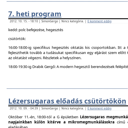
7. heti program
2012. 10. 15. - 18:10 | SimonGergo | Nincs kategória. |
0 komment eddig
kedd: polc befejezése, hegesztés
csütörtök:
16:00-18:00-ig specifikus hegesztés oktatás kis csoportokban. Itt 
fejleszthetik tovább a tudásukat specifikusan egy eljárást szem előtt t
az oktatást végezni. Részletek a helyszínen.
18:00-19:30-ig Drabik Gergő: A modern hegesztő berendezések felépítés
Lézersugaras előadás csütörtökön
2012. 10. 09. - 04:39 | SimonGergo | Nincs kategória. |
0 komment eddig
Október 11.-én, 18:00-tól a G épületben
Lézersugaras megmunkál
napjainkban külön kitérve a mikromegmunkálásokra
című 
eladásában.