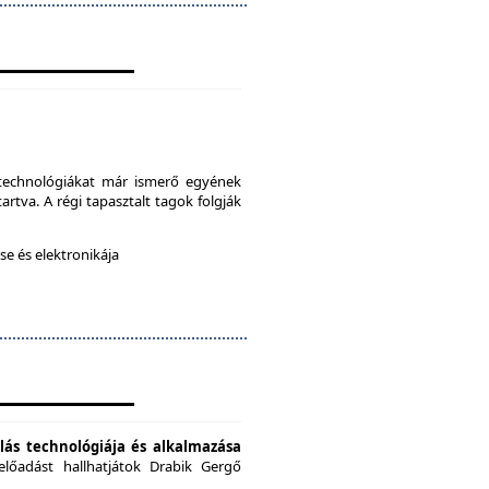
a technológiákat már ismerő egyének
artva. A régi tapasztalt tagok folgják
e és elektronikája
ás technológiája és alkalmazása
előadást hallhatjátok Drabik Gergő