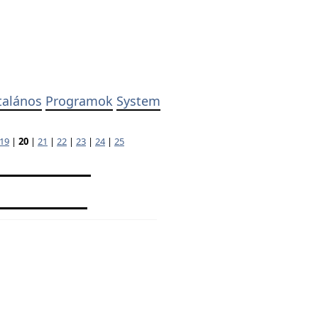
talános
Programok
System
19
|
20
|
21
|
22
|
23
|
24
|
25