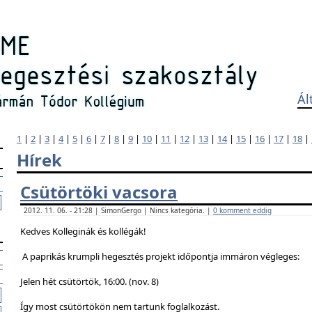
Ál
1
|
2
|
3
|
4
|
5
|
6
|
7
|
8
|
9
|
10
|
11
|
12
|
13
|
14
|
15
|
16
|
17
|
18
|
Hírek
Csütörtöki vacsora
2012. 11. 06. - 21:28 | SimonGergo | Nincs kategória. |
0 komment eddig
Kedves Kolleginák és kollégák!
A paprikás krumpli hegesztés projekt időpontja immáron végleges:
Jelen hét csütörtök, 16:00. (nov. 8)
Így most csütörtökön nem tartunk foglalkozást.