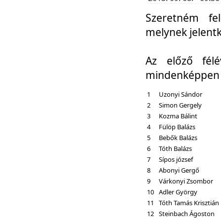
Szeretném fel
melynek jelent
Az előző fél
mindenképpen a
1
Uzonyi Sándor
2
Simon Gergely
3
Kozma Bálint
4
Fülöp Balázs
5
Bebők Balázs
6
Tóth Balázs
7
Sípos józsef
8
Abonyi Gergő
9
Várkonyi Zsombor
10
Adler György
11
Tóth Tamás Krisztián
12
Steinbach Ágoston