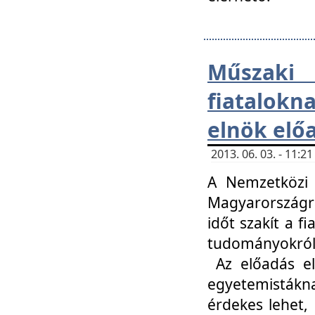
Műsza
fiatalokn
elnök elő
2013. 06. 03. - 11:
A Nemzetközi 
Magyarországr
időt szakít a f
tudományokról 
Az előadás el
egyetemisták
érdekes lehet,