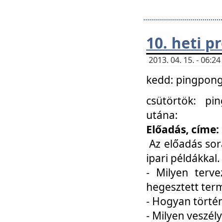
10. heti 
2013. 04. 15. - 06:
kedd: pingpong 
csütörtök: pi
utána:
Előadás, címe:
Az előadás sor
ipari példákkal
- Milyen terve
hegesztett ter
- Hogyan törté
- Milyen veszély