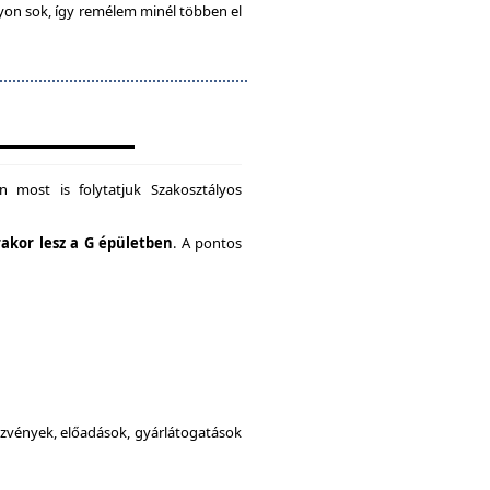
gyon sok, így remélem minél többen el
 most is folytatjuk Szakosztályos
rakor lesz a G épületben
. A pontos
dezvények, előadások, gyárlátogatások