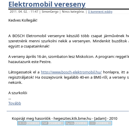
Elektromobil vereseny
2011. 04. 02. - 11:47 | SimonGergo | Nincs kategória. |
0 komment eddig
Kedves Kollegák!
A BOSCH Eletromobil versenyre készülő több csapat járművének he
szeretnénk menni szurkolni nekik a versenyen. Mindenkit buzdítok a
együtt a csapatainknak!
A verseny április 16-án, szombaton lesz Miskolcon. A program: reggel 
hazautazunk este Pestre.
Látogassatok el a
http://www.bosch-elektromobil.hu/
honlapra, itt 
regisztráljatok! Ha összejövünk legalább 40-en a BME-ről, a verseny 
nekünk.
A szurkolói
...
Tovább
Kopirájt meg hasonlók - hegesztes.ktk.bme.hu - [adam] - 2010