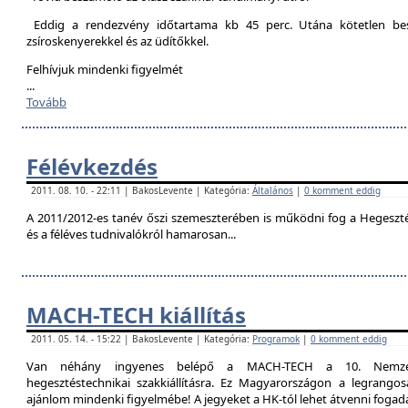
Eddig a rendezvény időtartama kb 45 perc. Utána kötetlen besz
zsíroskenyerekkel és az üdítőkkel.
Felhívjuk mindenki figyelmét
...
Tovább
Félévkezdés
2011. 08. 10. - 22:11 | BakosLevente | Kategória:
Általános
|
0 komment eddig
A 2011/2012-es tanév őszi szemeszterében is működni fog a Hegesztési
és a féléves tudnivalókról hamarosan...
MACH-TECH kiállítás
2011. 05. 14. - 15:22 | BakosLevente | Kategória:
Programok
|
0 komment eddig
Van néhány ingyenes belépő a MACH-TECH a 10. Nemzetkö
hegesztéstechnikai szakkiállításra. Ez Magyarországon a legrangosa
ajánlom mindenki figyelmébe! A jegyeket a HK-tól lehet átvenni foga