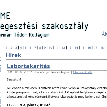
Ál
1
|
2
|
3
|
4
|
5
|
6
|
7
|
8
|
9
|
10
|
11
|
12
|
13
|
14
|
15
|
16
|
17
|
18
|
Hírek
Labortakarítás
2011. 09. 07. - 13:07 | SimonGergo | Nincs kategória. |
0 komment eddig
Sziasztok!
Aki ebben a félévben is aktívan részt kíván venni a Szakosztály életé
közös programunkat, a Labortakarítást. A G épület felújítása a végéhez
a kosz, amit el kéne tüntetni, illetve a leltározást is meg kellene csinálni
Időpont:
9.-e, péntek, 8:30-tól.