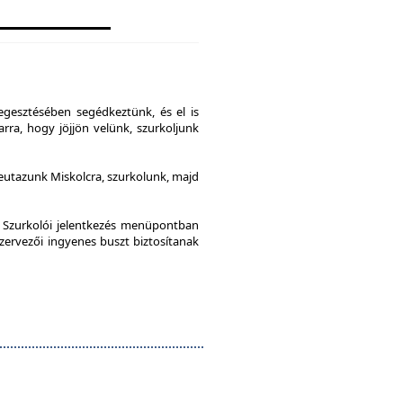
gesztésében segédkeztünk, és el is
rra, hogy jöjjön velünk, szurkoljunk
leutazunk Miskolcra, szurkolunk, majd
a Szurkolói jelentkezés menüpontban
szervezői ingyenes buszt biztosítanak