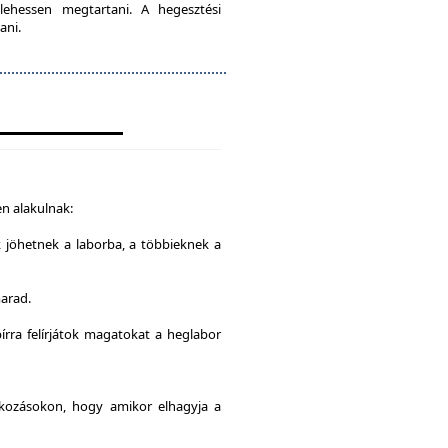
lehessen megtartani. A hegesztési
ani.
n alakulnak:
k jöhetnek a laborba, a többieknek a
marad.
írra felírjátok magatokat a heglabor
alkozásokon, hogy amikor elhagyja a