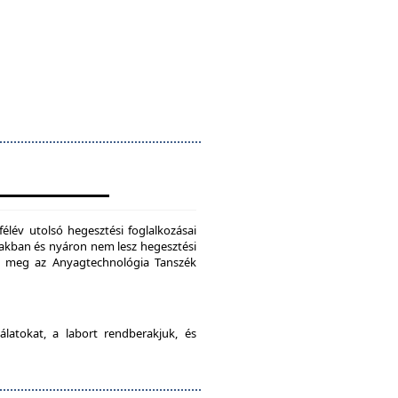
félév utolsó hegesztési foglalkozásai
szakban és nyáron nem lesz hegesztési
je meg az Anyagtechnológia Tanszék
latokat, a labort rendberakjuk, és