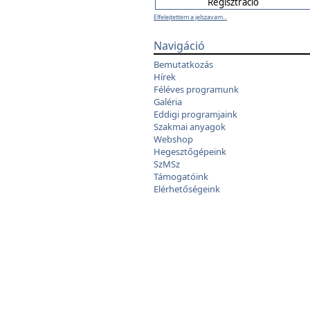
Elfelejtettem a jelszavam...
Navigáció
Bemutatkozás
Hírek
Féléves programunk
Galéria
Eddigi programjaink
Szakmai anyagok
Webshop
Hegesztőgépeink
SzMSz
Támogatóink
Elérhetőségeink