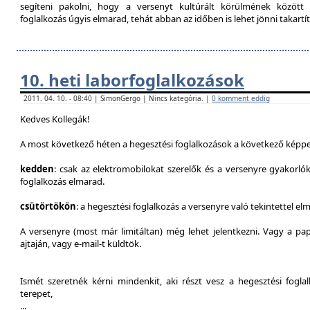
segíteni pakolni, hogy a versenyt kultúrált körülmének között 
foglalkozás úgyis elmarad, tehát abban az időben is lehet jönni takartít
10. heti laborfoglalkozások
2011. 04. 10. - 08:40 | SimonGergo | Nincs kategória. |
0 komment eddig
Kedves Kollegák!
A most következő héten a hegesztési foglalkozások a következő képpe
kedden
: csak az elektromobilokat szerelők és a versenyre gyakorló
foglalkozás elmarad.
csütörtökön
: a hegesztési foglalkozás a versenyre való tekintettel el
A versenyre (most már limitáltan) még lehet jelentkezni. Vagy a pap
ajtaján, vagy e-mail-t küldtök.
Ismét szeretnék kérni mindenkit, aki részt vesz a hegesztési fogl
terepet,
...