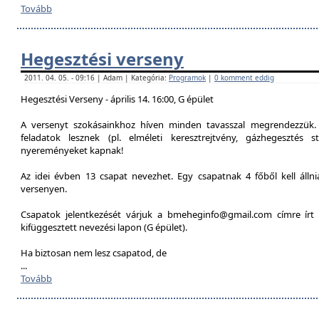
Tovább
Hegesztési verseny
2011. 04. 05. - 09:16 | Adam | Kategória:
Programok
|
0 komment eddig
Hegesztési Verseny - április 14. 16:00, G épület
A versenyt szokásainkhoz híven minden tavasszal megrendezzük. 
feladatok lesznek (pl. elméleti keresztrejtvény, gázhegesztés st
nyereményeket kapnak!
Az idei évben 13 csapat nevezhet. Egy csapatnak 4 főből kell álln
versenyen.
Csapatok jelentkezését várjuk a bmeheginfo@gmail.com címre írt 
kifüggesztett nevezési lapon (G épület).
Ha biztosan nem lesz csapatod, de
...
Tovább