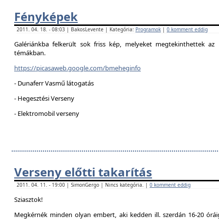
Fényképek
2011. 04. 18. - 08:03 | BakosLevente | Kategória:
Programok
|
0 komment eddig
Galériánkba felkerült sok friss kép, melyeket megtekinthettek az 
témákban.
https://picasaweb.google.com/bmeheginfo
- Dunaferr Vasmű látogatás
- Hegesztési Verseny
- Elektromobil verseny
Verseny előtti takarítás
2011. 04. 11. - 19:00 | SimonGergo | Nincs kategória. |
0 komment eddig
Sziasztok!
Megkérnék minden olyan embert, aki kedden ill. szerdán 16-20 óráig