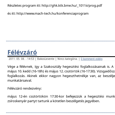
Részletes program itt: http://ghk.ktk.bme.hu/_1011ii/prog.pdf
és itt: http://www.mach-tech.hu/konferenciaprogram
Félévzáró
2011. 05. 08. - 14:53 | BakosLevente | Nincs kategória. |
0 komment eddig
Vége a félévnek, így a Szakosztály hegesztési foglalkozásainak is. A 
május 10. kedd (16-18h) és május 12. csütörtök (16-17:30). Vizsgaidő
foglalkozás. Akinek ekkor nagyon hegeszthetnékje van, az beszél
munkatársaival.
Félévzáró rendezvény:
május 12-én csütörtökön 17:30-kor befejezzük a hegesztési munká
zsíroskenyér partyt tartunk a kötetlen beszélgetés jegyében.