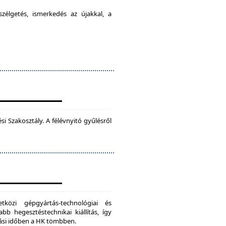
élgetés, ismerkedés az újakkal, a
 Szakosztály. A félévnyitó gyűlésről
zi gépgyártás-technológiai és
bb hegesztéstechnikai kiállítás, így
dási időben a HK tömbben.