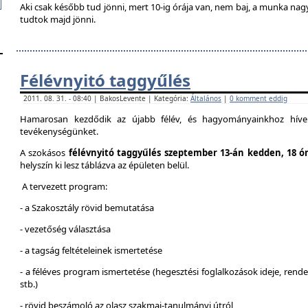
Aki csak később tud jönni, mert 10-ig órája van, nem baj, a munka na
tudtok majd jönni.
Félévnyitó taggyűlés
2011. 08. 31. - 08:40 | BakosLevente | Kategória:
Általános
|
0 komment eddig
Hamarosan kezdődik az újabb félév, és hagyományainkhoz híven
tevékenységünket.
A szokásos
félévnyitó taggyűlés szeptember 13-án kedden, 18 ó
helyszín ki lesz táblázva az épületen belül.
A tervezett program:
- a Szakosztály rövid bemutatása
- vezetőség választása
- a tagság feltételeinek ismertetése
- a féléves program ismertetése (hegesztési foglalkozások ideje, ren
stb.)
- rövid beszámoló az olasz szakmai-tanulmányi útról