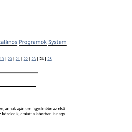
talános
Programok
System
19
|
20
|
21
|
22
|
23
|
24
|
25
ben, annak ajánlom figyelmébe az első
 közeledik, emiatt a laborban is nagy
.