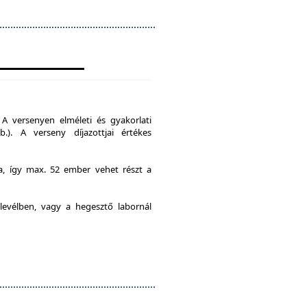
A versenyen elméleti és gyakorlati
b.). A verseny díjazottjai értékes
ia, így max. 52 ember vehet részt a
levélben, vagy a hegesztő labornál