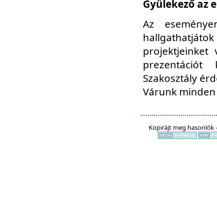
Gyülekező az e
Az eseményen
hallgathatjáto
projektjeinket
prezentációt
Szakosztály ér
Várunk minden 
Kopirájt meg hasonlók -