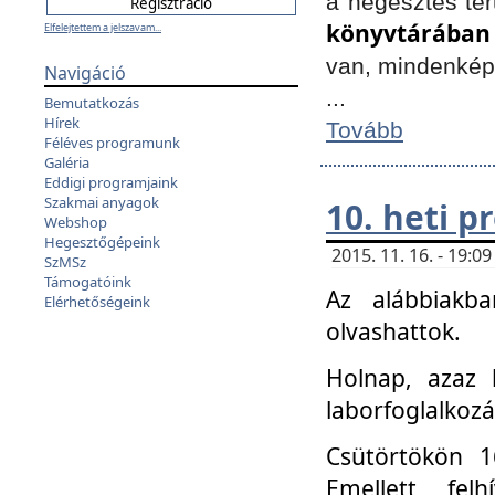
a hegesztés ter
könyvtárában
Elfelejtettem a jelszavam...
van, mindenké
Navigáció
...
Bemutatkozás
Hírek
Tovább
Féléves programunk
Galéria
Eddigi programjaink
Szakmai anyagok
10. heti 
Webshop
Hegesztőgépeink
2015. 11. 16. - 19:
SzMSz
Támogatóink
Az alábbiakb
Elérhetőségeink
olvashattok.
Holnap, azaz 
laborfoglalkozá
Csütörtökön 16
Emellett fe