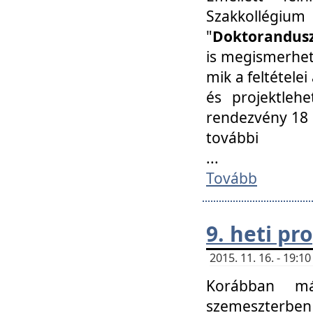
Szakkollégi
"
Doktorandusz
is megismerhet
mik a feltétele
és projektleh
rendezvény 18 
további
...
Tovább
9. heti p
2015. 11. 16. - 19:
Korábban má
szemeszterben