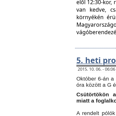
elől 12:30-kor,
van kedve, cs
környékén érün
Magyarországo
vágóberendezé
5. heti p
2015. 10. 06. - 06:
Október 6-án a 
óra között a G 
Csütörtökön a
miatt a foglal
A rendelt póló