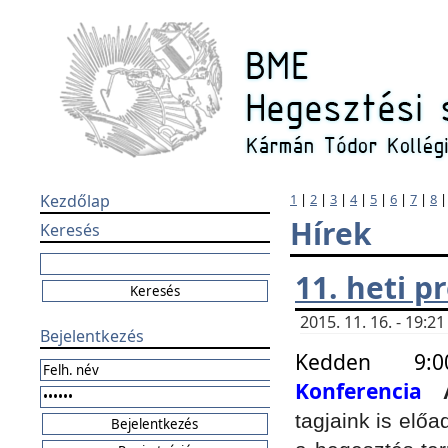
Kezdőlap
1
|
2
|
3
|
4
|
5
|
6
|
7
|
8
Hírek
Keresés
11. heti 
2015. 11. 16. - 19:
Bejelentkezés
Kedden 9:
Konferencia
tagjaink is elő