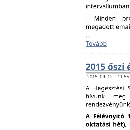
intervallumban
- Minden pro
megadott email 
...
Tovább
2015 őszi 
2015. 09. 12. - 11:
A Hegesztési S
hívunk meg 
rendezvényünk
A Félévnyitó 
oktatási hét)