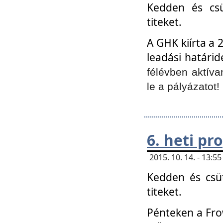
Kedden és csü
titeket.
A GHK kiírta a 
leadási határid
félévben aktíva
le a pályázatot!
6. heti p
2015. 10. 14. - 13:
Kedden és csüt
titeket.
Pénteken a Frow