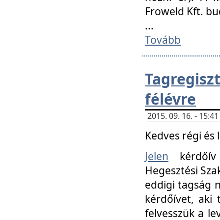
Froweld Kft. bu
...
Tovább
Tagregis
félévre
2015. 09. 16. - 15:
Kedves régi és 
Jelen
kérdőív 
Hegesztési Szak
eddigi tagság n
kérdőívet, aki
felvesszük a le