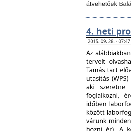
átvehetőek Balá
4. heti p
2015. 09. 28. - 07:
Az alábbiakban 
terveit olvash
Tamás tart elő
utasítás (WPS)
aki szeretne k
foglalkozni, 
időben laborfo
között laborfog
várunk mindenk
hozni ér). A 