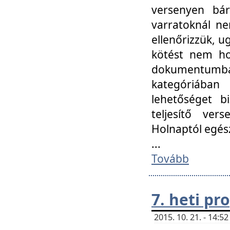
versenyen bár
varratoknál ne
ellenőrizzük, u
kötést nem hoz
dokumentumban 
kategóriába
lehetőséget bi
teljesítő ver
Holnaptól egés
...
Tovább
7. heti p
2015. 10. 21. - 14: