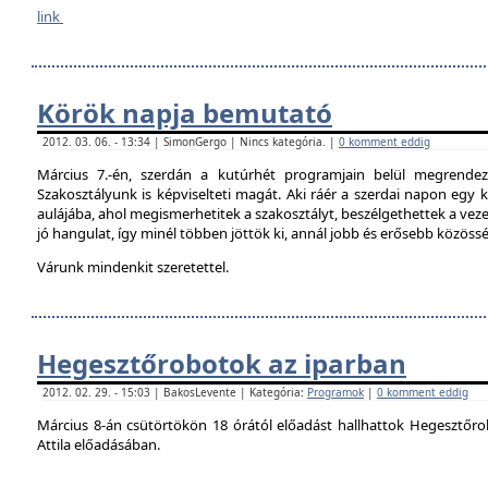
link
Körök napja bemutató
2012. 03. 06. - 13:34 | SimonGergo | Nincs kategória. |
0 komment eddig
Március 7.-én, szerdán a kutúrhét programjain belül megrendez
Szakosztályunk is képviselteti magát. Aki ráér a szerdai napon egy ki
aulájába, ahol megismerhetitek a szakosztályt, beszélgethettek a veze
jó hangulat, így minél többen jöttök ki, annál jobb és erősebb közöss
Várunk mindenkit szeretettel.
Hegesztőrobotok az iparban
2012. 02. 29. - 15:03 | BakosLevente | Kategória:
Programok
|
0 komment eddig
Március 8-án csütörtökön 18 órától előadást hallhattok Hegesztőro
Attila előadásában.