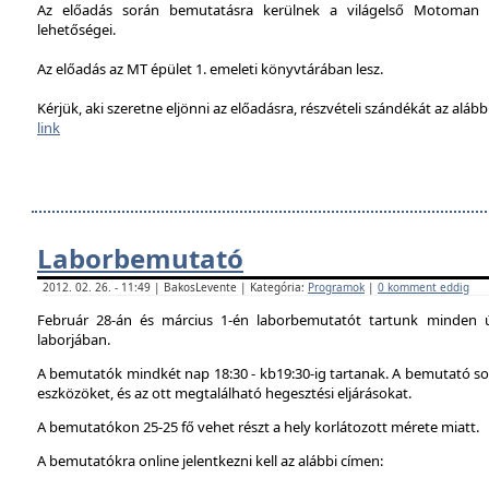
Az előadás során bemutatásra kerülnek a világelső Motoman h
lehetőségei.
Az előadás az MT épület 1. emeleti könyvtárában lesz.
Kérjük, aki szeretne eljönni az előadásra, részvételi szándékát az alábbi
link
Laborbemutató
2012. 02. 26. - 11:49 | BakosLevente | Kategória:
Programok
|
0 komment eddig
Február 28-án és március 1-én laborbemutatót tartunk minden 
laborjában.
A bemutatók mindkét nap 18:30 - kb19:30-ig tartanak. A bemutató sor
eszközöket, és az ott megtalálható hegesztési eljárásokat.
A bemutatókon 25-25 fő vehet részt a hely korlátozott mérete miatt.
A bemutatókra online jelentkezni kell az alábbi címen: