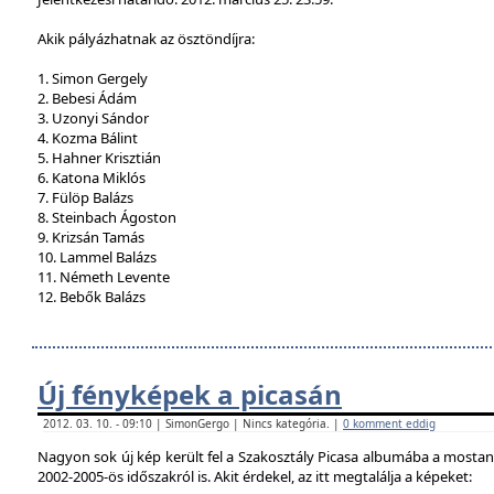
Akik pályázhatnak az ösztöndíjra:
1. Simon Gergely
2. Bebesi Ádám
3. Uzonyi Sándor
4. Kozma Bálint
5. Hahner Krisztián
6. Katona Miklós
7. Fülöp Balázs
8. Steinbach Ágoston
9. Krizsán Tamás
10. Lammel Balázs
11. Németh Levente
12. Bebők Balázs
Új fényképek a picasán
2012. 03. 10. - 09:10 | SimonGergo | Nincs kategória. |
0 komment eddig
Nagyon sok új kép került fel a Szakosztály Picasa albumába a mostan
2002-2005-ös időszakról is. Akit érdekel, az itt megtalálja a képeket: