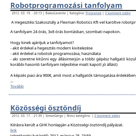
Robotprogramozási tanfolyam
2012. 03. 19. - 20:13 | BakosLevente | Kategória:
Programok
|
0 komment eddig
A Hegesztési Szakosztály a Flexman Robotics Kft-vel karöltve robotp
A tanfolyam 24 órás, 3x8 órás bontásban, szombati napokon.
Hogy kinek ajánljuk a tanfolyamot?
- akit érdekel a hegesztés modern kivitelezése
- akit érdekel a robotok programozása, használata
- aki szeretne kitűnni egy állásinterjún a többi gépész hallgató közü
korábbi hasonló tanfolyam teljesítése miatt kapott jó állást)
A képzés piaci ára 900€, amit most a hallgatók támogatása érdekébe
...
Tovább
Közösségi ösztöndíj
2012. 03. 17. - 21:39 | SimonGergo | Nincs kategória. |
0 komment eddig
Kiírásra került a GHK honlapján a Közösségi ösztöndíj pályázat.
link
Jelentkezési határidő: 2012. március 25. 23:59.