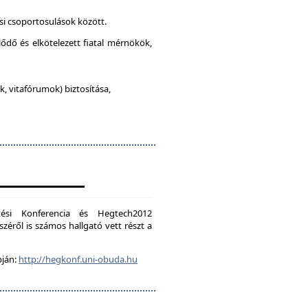
si csoportosulások között.
lődő és elkötelezett fiatal mérnökök,
, vitafórumok) biztosítása,
ési Konferencia és Hegtech2012
zéről is számos hallgató vett részt a
pján:
http://hegkonf.uni-obuda.hu