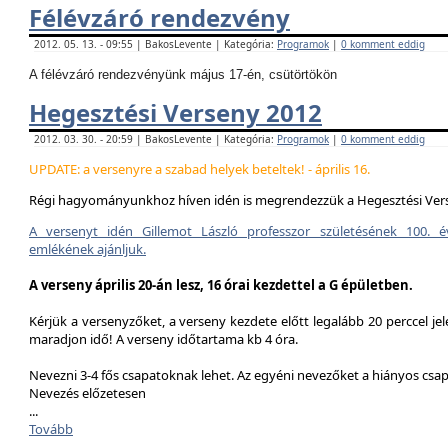
Félévzáró rendezvény
2012. 05. 13. - 09:55 | BakosLevente | Kategória:
Programok
|
0 komment eddig
A félévzáró rendezvényünk május 17-én, csütörtökön
Hegesztési Verseny 2012
2012. 03. 30. - 20:59 | BakosLevente | Kategória:
Programok
|
0 komment eddig
UPDATE: a versenyre a szabad helyek beteltek! - április 16.
Régi hagyományunkhoz híven idén is megrendezzük a Hegesztési Ver
A versenyt idén Gillemot László professzor születésének 100. é
emlékének ajánljuk.
A verseny április 20-án lesz, 16 órai kezdettel a G épületben.
Kérjük a versenyzőket, a verseny kezdete előtt legalább 20 perccel jel
maradjon idő! A verseny időtartama kb 4 óra.
Nevezni 3-4 fős csapatoknak lehet. Az egyéni nevezőket a hiányos csa
Nevezés előzetesen
...
Tovább