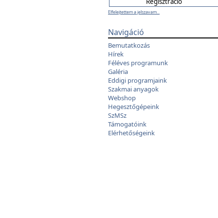
Elfelejtettem a jelszavam...
Navigáció
Bemutatkozás
Hírek
Féléves programunk
Galéria
Eddigi programjaink
Szakmai anyagok
Webshop
Hegesztőgépeink
SzMSz
Támogatóink
Elérhetőségeink