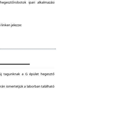
egesztőrobotok ipari alkalmazási
 linken jelezze:
új tagunknak a G épület hegesztő
án ismertetjük a laborban található