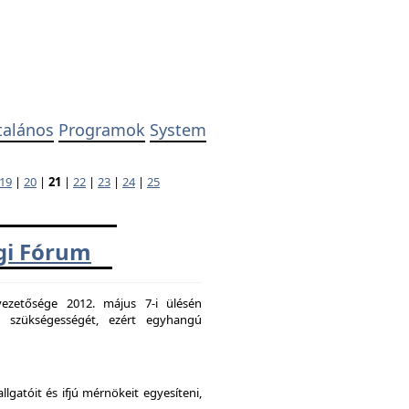
talános
Programok
System
19
|
20
|
21
|
22
|
23
|
24
|
25
ági Fórum
ezetősége 2012. május 7-i ülésén
k szükségességét, ezért egyhangú
atóit és ifjú mérnökeit egyesíteni,