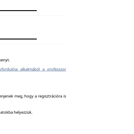
senyt.
vfordulója alkalmából a professzor
enjenek meg, hogy a regisztrációra is
patokba helyezzük.