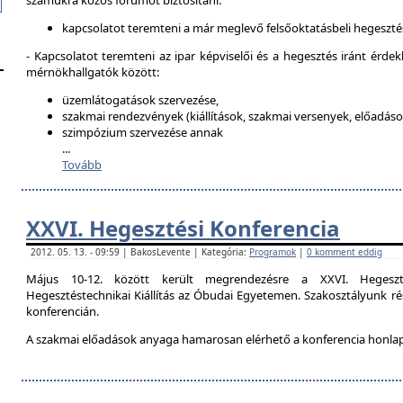
számukra közös fórumot biztosítani:
kapcsolatot teremteni a már meglevő felsőoktatásbeli hegeszté
- Kapcsolatot teremteni az ipar képviselői és a hegesztés iránt érdek
mérnökhallgatók között:
üzemlátogatások szervezése,
szakmai rendezvények (kiállítások, szakmai versenyek, előadások
szimpózium szervezése annak
...
Tovább
XXVI. Hegesztési Konferencia
2012. 05. 13. - 09:59 | BakosLevente | Kategória:
Programok
|
0 komment eddig
Május 10-12. között került megrendezésre a XXVI. Hegeszt
Hegesztéstechnikai Kiállítás az Óbudai Egyetemen. Szakosztályunk rés
konferencián.
A szakmai előadások anyaga hamarosan elérhető a konferencia honla