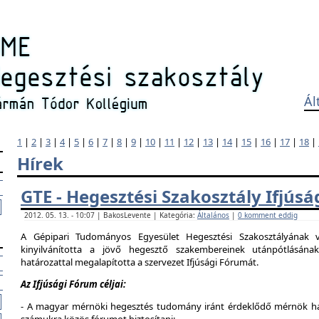
Ál
1
|
2
|
3
|
4
|
5
|
6
|
7
|
8
|
9
|
10
|
11
|
12
|
13
|
14
|
15
|
16
|
17
|
18
|
Hírek
GTE - Hegesztési Szakosztály Ifjús
2012. 05. 13. - 10:07 | BakosLevente | Kategória:
Általános
|
0 komment eddig
A Gépipari Tudományos Egyesület Hegesztési Szakosztályának v
kinyilvánította a jövő hegesztő szakembereinek utánpótlásána
határozattal megalapította a szervezet Ifjúsági Fórumát.
Az Ifjúsági Fórum céljai:
- A magyar mérnöki hegesztés tudomány iránt érdeklődő mérnök hallg