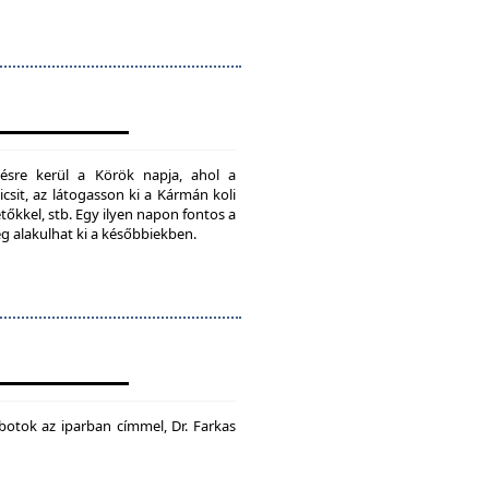
ésre kerül a Körök napja, ahol a
csit, az látogasson ki a Kármán koli
tőkkel, stb. Egy ilyen napon fontos a
ég alakulhat ki a későbbiekben.
botok az iparban címmel, Dr. Farkas