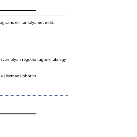
rogramozói tanfolyamot indít.
l (van olyan régebbi tagunk, aki egy
n a Flexman Robotics