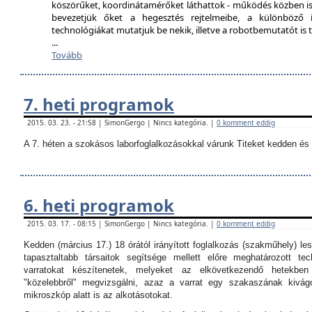
köszörűket, koordinátamérőket láthattok - működés közben is
bevezetjük őket a hegesztés rejtelmeibe, a különböző í
technológiákat mutatjuk be nekik, illetve a robotbemutatót i
...
Tovább
7. heti programok
2015. 03. 23. - 21:58 | SimonGergo | Nincs kategória. |
0 komment eddig
A 7. héten a szokásos laborfoglalkozásokkal várunk Titeket kedden és 
6. heti programok
2015. 03. 17. - 08:15 | SimonGergo | Nincs kategória. |
0 komment eddig
Kedden (március 17.) 18 órától irányított foglalkozás (szakműhely) les
tapasztaltabb társaitok segítsége mellett előre meghatározott tec
varratokat készítenetek, melyeket az elkövetkezendő hetekbe
"közelebbről" megvizsgálni, azaz a varrat egy szakaszának kivágo
mikroszkóp alatt is az alkotásotokat.