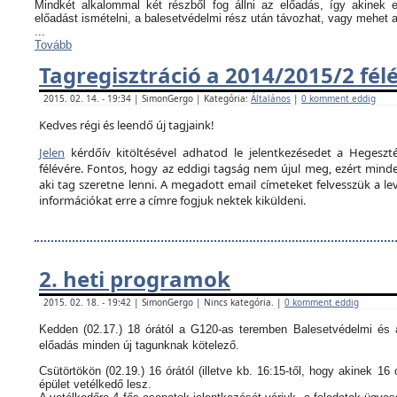
Mindkét alkalommal két részből fog állni az előadás, így akinek
előadást ismételni, a balesetvédelmi rész után távozhat, vagy mehet 
...
Tovább
Tagregisztráció a 2014/2015/2 fél
2015. 02. 14. - 19:34 | SimonGergo | Kategória:
Általános
|
0 komment eddig
Kedves régi és leendő új tagjaink!
Jelen
kérdőív kitöltésével adhatod le jelentkezésedet a Hegeszté
félévére. Fontos, hogy az eddigi tagság nem újul meg, ezért minden
aki tag szeretne lenni. A megadott email címeteket felvesszük a le
információkat erre a címre fogjuk nektek kiküldeni.
2. heti programok
2015. 02. 18. - 19:42 | SimonGergo | Nincs kategória. |
0 komment eddig
Kedden (02.17.) 18 órától a G120-as teremben Balesetvédelmi és a
előadás minden új tagunknak kötelező.
Csütörtökön (02.19.) 16 órától (illetve kb. 16:15-től, hogy akinek 16 
épület vetélkedő lesz.