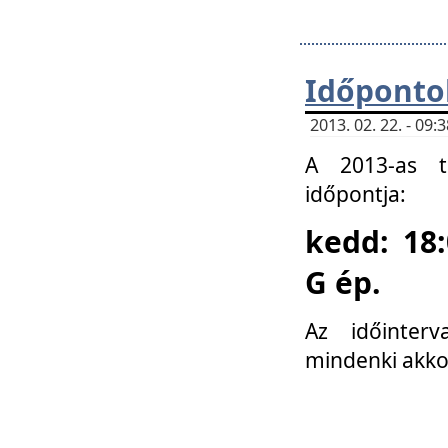
Időponto
2013. 02. 22. - 09
A 2013-as ta
időpontja:
kedd: 18:
G ép.
Az időinter
mindenki akko