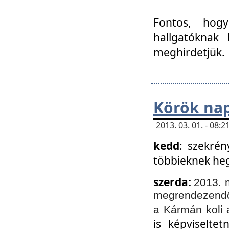
Fontos, hogy
hallgatóknak
meghirdetjük.
Körök nap
2013. 03. 01. - 08
kedd
: szekrén
többieknek he
szerda:
2013. 
megrendezendő 
a Kármán koli 
is képviselte