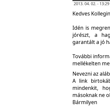
2013. 04. 02. - 13:
Kedves Kollegin
Idén is megren
jórészt, a ha
garantált a jó 
További informá
mellékelten me
Nevezni az aláb
A link birtoká
mindenkit, h
másoknak ne ok
Bármilyen
...