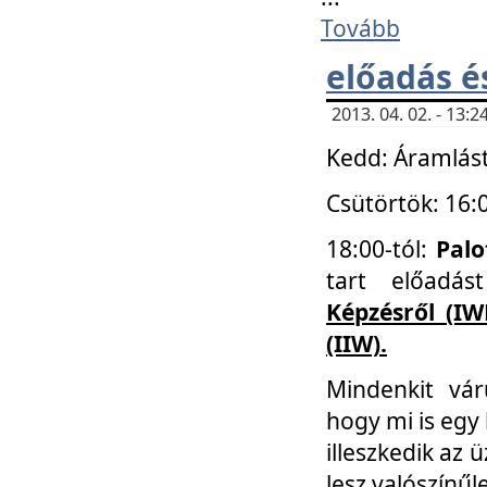
Tovább
előadás é
2013. 04. 02. - 13
Kedd: Áramlást
Csütörtök: 16:
18:00-tól:
Palo
tart előadá
Képzésről (IW
(IIW).
Mindenkit vá
hogy mi is egy
illeszkedik az
lesz valószínűl