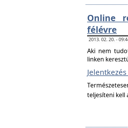
Online r
félévre
2013. 02. 20. - 09
Aki nem tudot
linken kereszt
Jelentkezé
Természetese
teljesíteni kell