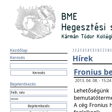
Kezdőlap
1
|
2
|
3
|
4
|
5
|
6
|
7
|
8
Hírek
Keresés
Fronius b
2013. 04. 08. - 15:
Bejelentkezés
Lehetőségünk 
bemutatótermét
A cég Fronius 