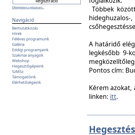
foglalkozik.
Többek között
Elfelejtettem a jelszavam...
hideghuzalo
Navigáció
csőhegesztéssel
Bemutatkozás
Hírek
Féléves programunk
A határidő elég
Galéria
Eddigi programjaink
legkésőbb 9-ko
Szakmai anyagok
megközelítőleg
Webshop
Hegesztőgépeink
Pontos cím: Bud
SzMSz
Támogatóink
Elérhetőségeink
Kérem azokat, a
linken:
itt
.
Hegesztés