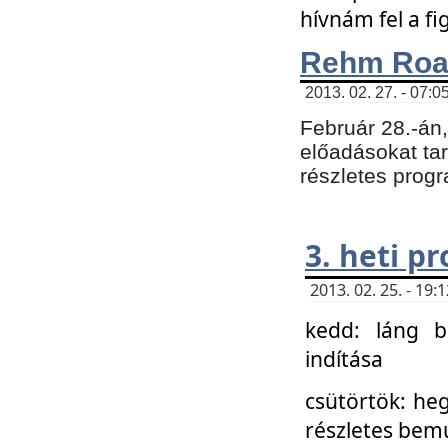
hívnám fel a f
Rehm Roa
2013. 02. 27. - 07:0
Február 28.-án
előadásokat tar
részletes prog
3. heti p
2013. 02. 25. - 19
kedd: láng b
indítása
csütörtök: he
részletes bemu