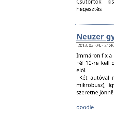
Csütörtök: ki
hegesztés
Neuzer gy
2013. 03. 04. - 21
Immáron fix a 
Fél 10-re kell
elől.
Két autóval 
mikrobusz), í
szeretne jönni!
doodle