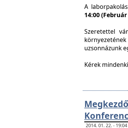
A laborpakolá
14:00 (Február
Szeretettel vá
környezetének
uzsonnázunk eg
Kérek mindenki
Megkezd
Konferenc
2014. 01. 22. - 19: