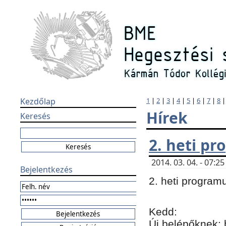
Kezdőlap
1
|
2
|
3
|
4
|
5
|
6
|
7
|
8
Hírek
Keresés
2. heti p
2014. 03. 04. - 07:
Bejelentkezés
2. heti program
Kedd:
Új belépőknek: 