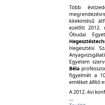
Több évtize
megrendezésr
kitekintésű á
ezelőtt 2012.
Óbudai Egy
Hegesztéstechn
Hegesztési Sz
Anyagvizsgála
Egyetem szerv
Béla
professzor
figyelmét a 10
emléket állító
A 2012. évi ko
...