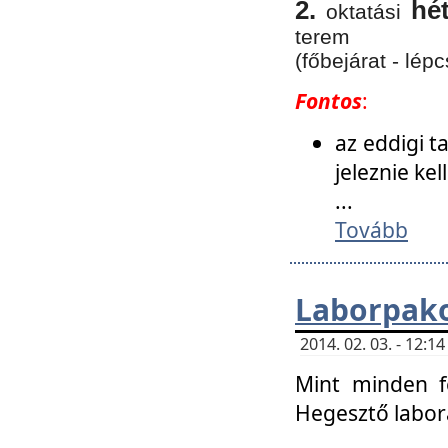
2.
hé
oktatási
terem
(főbejárat - lépc
Fontos
:
az eddigi 
jeleznie ke
...
Tovább
Laborpako
2014. 02. 03. - 12:
Mint minden f
Hegesztő labor