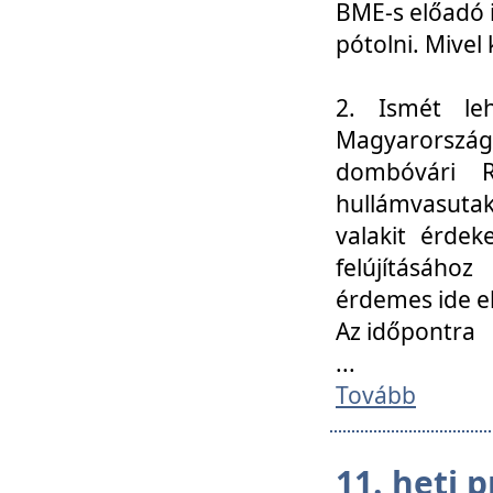
BME-s előadó i
pótolni. Mivel 
2. Ismét le
Magyarország
dombóvári R
hullámvasuta
valakit érdek
felújításáh
érdemes ide el
Az időpontra
...
Tovább
11. heti