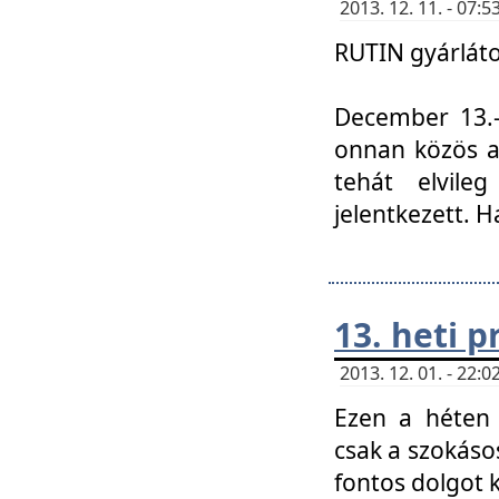
2013. 12. 11. - 07
RUTIN gyárláto
December 13.-á
onnan közös a
tehát elvile
jelentkezett. H
13. heti 
2013. 12. 01. - 22
Ezen a héten
csak a szokáso
fontos dolgot 