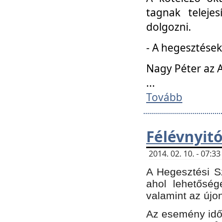
tagnak teleje
dolgozni.
- A hegesztések
Nagy Péter az A
...
Tovább
Félévnyit
2014. 02. 10. - 07:
A Hegesztési Sz
ahol lehetőség
valamint az újo
Az esemény időp