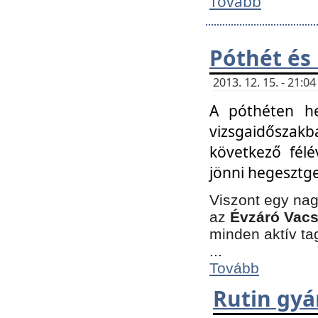
Tovább
Póthét és
2013. 12. 15. - 21:
A póthéten he
vizsgaidőszak
következő félé
jönni hegesztge
Viszont egy nag
az
Évzáró Vacs
minden aktív ta
...
Tovább
Rutin gyá