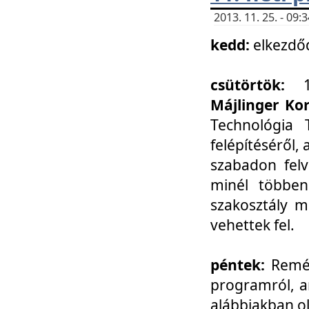
2013. 11. 25. - 09
kedd:
elkezdő
csütörtök:
Májlinger Ko
Technológia 
felépítéséről,
szabadon felv
minél többen
szakosztály m
vehettek fel.
péntek:
Remél
programról, a
alábbiakban ol