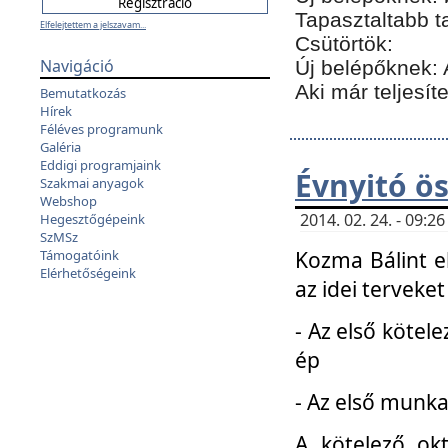
Tapasztaltabb t
Elfelejtettem a jelszavam...
Csütörtök:
Navigáció
Új belépőknek: 
Aki már teljesít
Bemutatkozás
Hírek
Féléves programunk
Galéria
Eddigi programjaink
Évnyitó ö
Szakmai anyagok
Webshop
2014. 02. 24. - 09:
Hegesztőgépeink
SzMSz
Kozma Bálint el
Támogatóink
Elérhetőségeink
az idei terveket
- Az első kötele
ép
- Az első munka
A kötelező ok