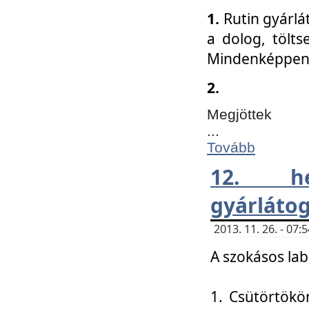
1.
Rutin gyárlá
a dolog, tölts
Mindenképpen 
2.
Megjöttek
...
Tovább
12. h
gyárlátog
2013. 11. 26. - 07
A szokásos lab
1. Csütörtökö