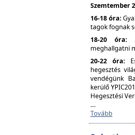
Szemtember 25
16-18 óra:
Gyak
tagok fognak s
18-20 óra:
meghallgatni m
20-22 óra:
Es
hegesztés vilá
vendégünk Ba
kerülő YPIC201
Hegesztési Ver
...
Tovább