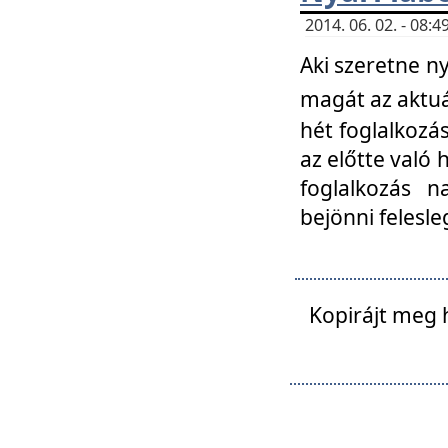
2014. 06. 02. - 08
Aki szeretne ny
magát az aktuá
hét foglalkozás
az előtte való 
foglalkozás n
bejönni felesle
Kopirájt meg 