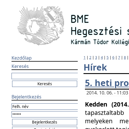
Kezdőlap
1
|
2
|
3
|
4
|
5
|
6
|
7
|
8
Hírek
Keresés
5. heti p
2014. 10. 06. - 11:
Bejelentkezés
Kedden (2014.
tapasztaltabb
melyeken meg