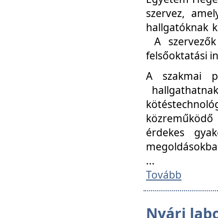
szervez, amel
hallgatóknak k
A szervezők
felsőoktatási 
A szakmai p
hallgathatna
kötéstechnológ
közreműködő i
érdekes gyak
megoldásokba
...
Tovább
Nyári lab