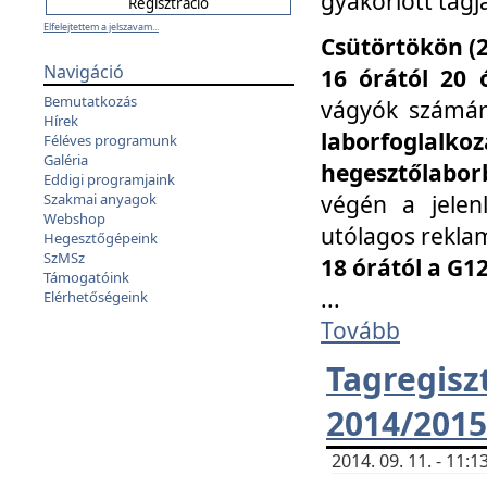
gyakorlott tagj
Elfelejtettem a jelszavam...
Csütörtökön (2
Navigáció
16 órától 20 
Bemutatkozás
vágyók számá
Hírek
laborfoglal
Féléves programunk
Galéria
hegesztőlaborb
Eddigi programjaink
végén a jelenl
Szakmai anyagok
Webshop
utólagos reklam
Hegesztőgépeink
SzMSz
18 órától a G1
Támogatóink
...
Elérhetőségeink
Tovább
Tagreg
2014/2015
2014. 09. 11. - 11