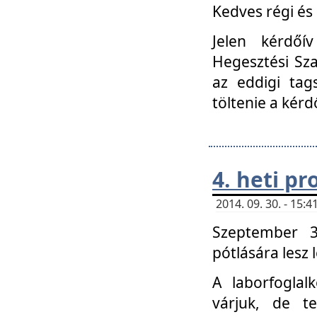
Kedves régi és 
Jelen kérdőí
Hegesztési Sza
az eddigi tag
töltenie a kérd
4. heti p
2014. 09. 30. - 15
Szeptember 3
pótlására lesz
A laborfoglal
várjuk, de t