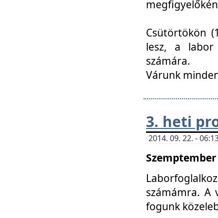
megfigyelőkén
Csütörtökön (1
lesz, a labor
számára.
Várunk mindenk
3. heti p
2014. 09. 22. - 06
Szemptember 2
Laborfoglalk
számámra. A ve
fogunk közele