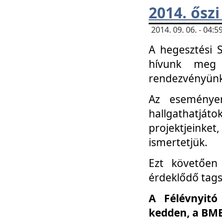
2014. őszi
2014. 09. 06. - 04
A hegesztési 
hívunk meg 
rendezvényünk
Az eseménye
hallgathatjáto
projektjeink
ismertetjük.
Ezt követően 
érdeklődő tag
A Félévnyitó
kedden, a BME