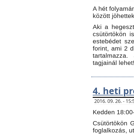
A hét folyamá
között jöhette
Aki a hegeszt
csütörtökön i
estebédet sze
forint, ami 2 
tartalmazza.
tagjainál lehet
4. heti 
2016. 09. 26. - 1
Kedden 18:00-t
Csütörtökön G
foglalkozás, ut