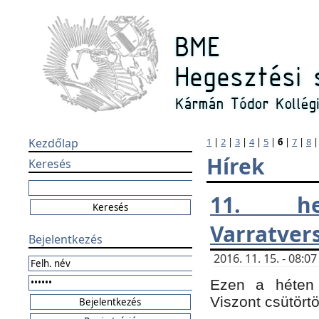
Kezdőlap
1
|
2
|
3
|
4
|
5
|
6
|
7
|
8
Hírek
Keresés
11. h
Varratver
Bejelentkezés
2016. 11. 15. - 08:
Ezen a héten 
Viszont csütört