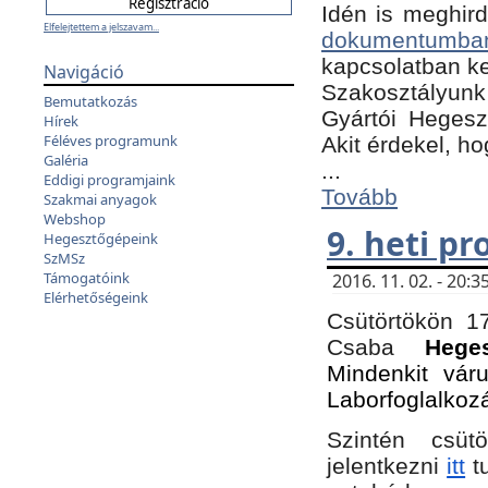
Idén is meghird
Elfelejtettem a jelszavam...
dokumentumba
kapcsolatban ke
Navigáció
Szakosztályunk 
Bemutatkozás
Gyártói Hegeszt
Hírek
Féléves programunk
Akit érdekel, h
Galéria
...
Eddigi programjaink
Tovább
Szakmai anyagok
Webshop
9. heti p
Hegesztőgépeink
SzMSz
Támogatóink
2016. 11. 02. - 20
Elérhetőségeink
Csütörtökön 17
Csaba
Hege
Mindenkit vár
Laborfoglalkoz
Szintén csüt
jelentkezni
itt
tu