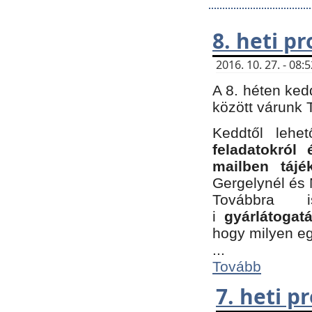
8. heti p
2016. 10. 27. - 08
A 8. héten ked
között várunk T
Keddtől leh
feladatokról
mailben tájé
Gergelynél és 
Továbbra 
i
gyárlátoga
hogy milyen e
...
Tovább
7. heti 