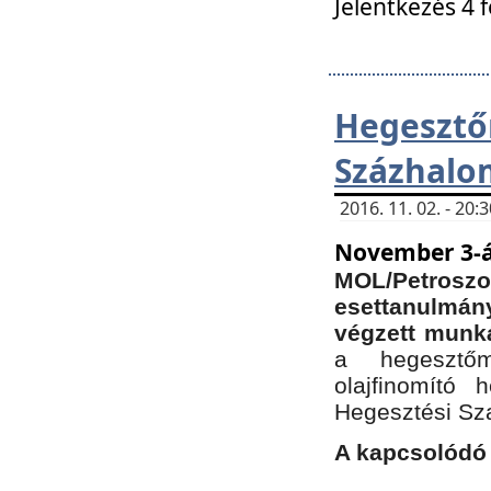
Jelentkezés 4 
Hegesz
Százhalo
2016. 11. 02. - 20
November 3-á
MOL/Petr
esettanulmá
végzett munká
a hegesztőm
olajfinomító 
Hegesztési Sz
A kapcsolódó