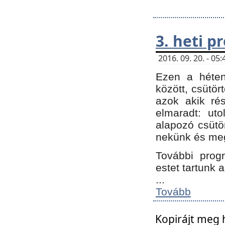
3. heti 
2016. 09. 20. - 0
Ezen a héte
között, csütör
azok akik ré
elmaradt: ut
alapozó csütör
nekünk és meg
További progr
estet tartunk 
...
Tovább
Kopirájt meg 