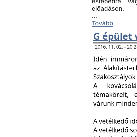
estebédre, va
előadáson.
...
Tovább
G épület 
2016. 11. 02. - 20
Idén immáro
az Alakításte
Szakosztályok
A kovácsolá
témaköreit, e
várunk minden
A vetélkedő id
A vetélkedő so