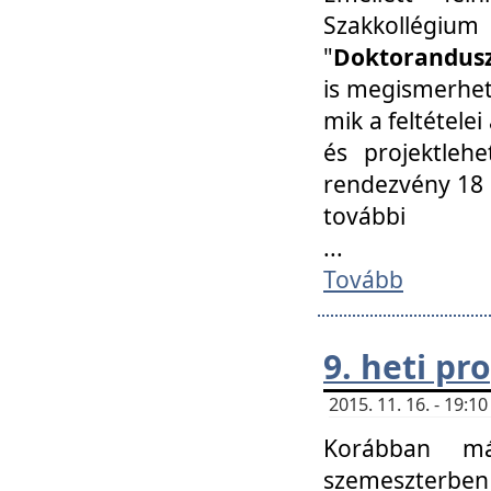
Szakkollégi
"
Doktorandusz
is megismerhet
mik a feltétele
és projektleh
rendezvény 18 
további
...
Tovább
9. heti p
2015. 11. 16. - 19:
Korábban má
szemeszterben