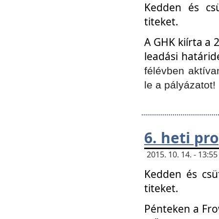
Kedden és csü
titeket.
A GHK kiírta a 
leadási határid
félévben aktíva
le a pályázatot!
6. heti p
2015. 10. 14. - 13:
Kedden és csüt
titeket.
Pénteken a Frow