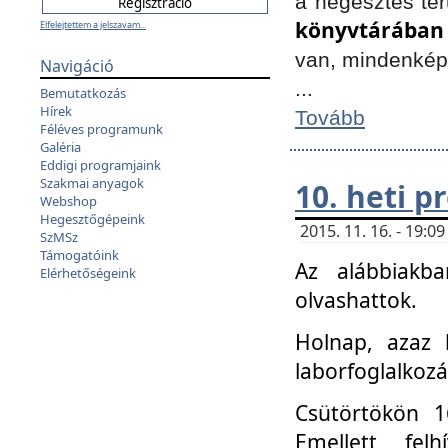
a hegesztés ter
könyvtárában
Elfelejtettem a jelszavam...
van, mindenké
Navigáció
...
Bemutatkozás
Hírek
Tovább
Féléves programunk
Galéria
Eddigi programjaink
Szakmai anyagok
10. heti 
Webshop
Hegesztőgépeink
2015. 11. 16. - 19:
SzMSz
Támogatóink
Az alábbiakb
Elérhetőségeink
olvashattok.
Holnap, azaz 
laborfoglalkozá
Csütörtökön 16
Emellett fe