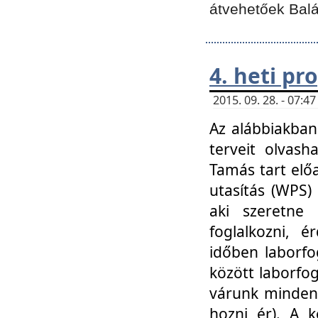
átvehetőek Balá
4. heti p
2015. 09. 28. - 07:
Az alábbiakban 
terveit olvash
Tamás tart elő
utasítás (WPS)
aki szeretne k
foglalkozni, 
időben laborfo
között laborfog
várunk mindenk
hozni ér). A 