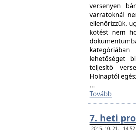
versenyen bár
varratoknál ne
ellenőrizzük, u
kötést nem hoz
dokumentumban 
kategóriába
lehetőséget bi
teljesítő ver
Holnaptól egés
...
Tovább
7. heti p
2015. 10. 21. - 14: