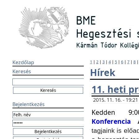
Kezdőlap
1
|
2
|
3
|
4
|
5
|
6
|
7
|
8
Hírek
Keresés
11. heti 
2015. 11. 16. - 19:
Bejelentkezés
Kedden 9:
Konferencia
tagjaink is elő