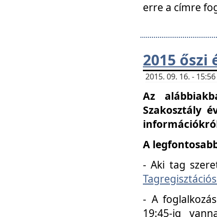
erre a címre fo
2015 őszi 
2015. 09. 16. - 15:
Az alábbiakb
Szakosztály é
információkról
A legfontosabb
- Aki tag szere
Tagregisztációs
- A foglalkozá
19:45-ig vann