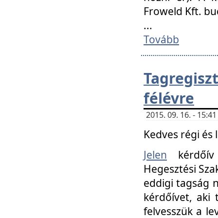
Froweld Kft. bu
...
Tovább
Tagregis
félévre
2015. 09. 16. - 15:
Kedves régi és 
Jelen
kérdőív 
Hegesztési Szak
eddigi tagság n
kérdőívet, aki
felvesszük a le