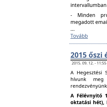
intervallumban
- Minden pro
megadott email 
...
Tovább
2015 őszi 
2015. 09. 12. - 11:
A Hegesztési S
hívunk meg 
rendezvényünk
A Félévnyitó 
oktatási hét)