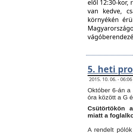
elől 12:30-kor,
van kedve, cs
környékén érün
Magyarországo
vágóberendezé
5. heti p
2015. 10. 06. - 06:
Október 6-án a 
óra között a G 
Csütörtökön a
miatt a foglal
A rendelt póló