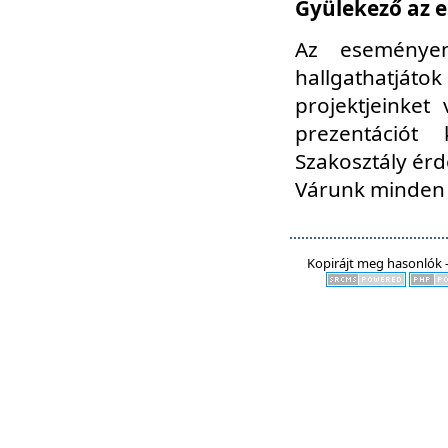
Gyülekező az e
Az eseményen
hallgathatjáto
projektjeinket
prezentációt
Szakosztály ér
Várunk minden 
Kopirájt meg hasonlók -