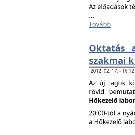
Az előadások 
...
Tovább
Oktatás 
szakmai k
2012. 02. 17. - 16:
Az új tagok k
rövid bemuta
Hőkezelő labo
20:00-tól a nyá
a Hőkezelő lab