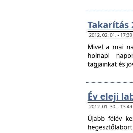
Takarítás 
2012. 02. 01. - 17:
Mivel a mai na
holnapi napon
tagjainkat és jö
Év eleji l
2012. 01. 30. - 13:
Újabb félév ke
hegesztőlabort 