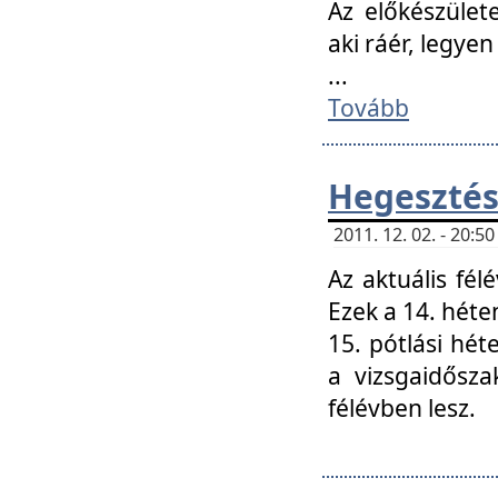
Az előkészület
aki ráér, legyen
...
Tovább
Hegesztés
2011. 12. 02. - 20:
Az aktuális fél
Ezek a 14. hét
15. pótlási hét
a vizsgaidősz
félévben lesz.