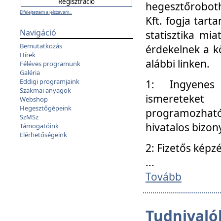
hegesztőroboth
Elfelejtettem a jelszavam...
Kft. fogja tart
Navigáció
statisztika mi
Bemutatkozás
érdekelnek a k
Hírek
alábbi linken.
Féléves programunk
Galéria
Eddigi programjaink
1: Ingyenes k
Szakmai anyagok
ismereteket
Webshop
Hegesztőgépeink
programozhat
SzMSz
hivatalos bizon
Támogatóink
Elérhetőségeink
2: Fizetős képz
...
Tovább
Tudnivalók