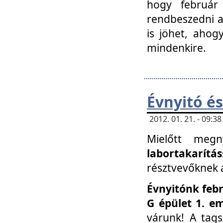
hogy február 
rendbeszedni a 
is jöhet, ahog
mindenkire.
Évnyitó és
2012. 01. 21. - 09:
Mielőtt megn
labortakarítás
résztvevőknek a 
Évnyitónk febr
G épület 1. e
várunk! A tag