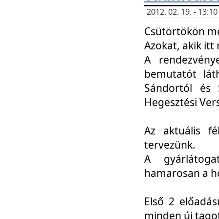
2012. 02. 19. - 13:
Csütörtökön me
Azokat, akik itt 
A rendezvénye
bemutatót lát
Sándortól és 
Hegesztési Ver
Az aktuális f
tervezünk.
A gyárlátoga
hamarosan a h
Első 2 előadás
minden új tago