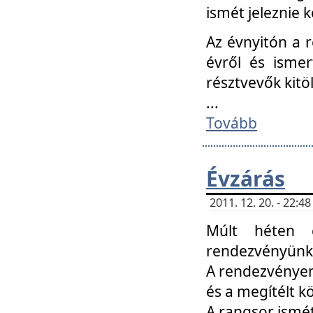
ismét jeleznie k
Az évnyitón a 
évről és ismer
résztvevők kitö
...
Tovább
Évzárás
2011. 12. 20. - 22:
Múlt héten c
rendezvényünk, 
A rendezvényen 
és a megítélt k
A rangsor ismét