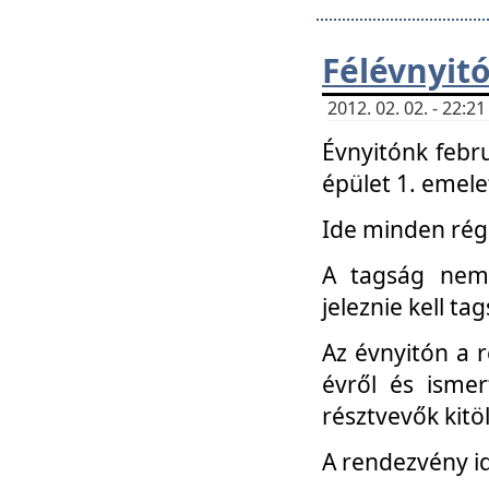
Félévnyit
2012. 02. 02. - 22:
Évnyitónk febru
épület 1. emele
Ide minden régi
A tagság nem
jeleznie kell ta
Az évnyitón a 
évről és ismer
résztvevők kitö
A rendezvény id