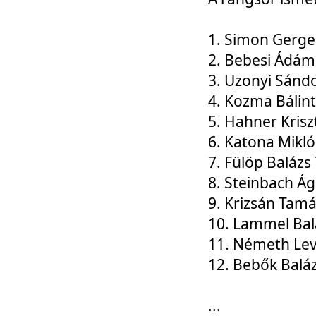
1. Simon Gerge
2. Bebesi Ádám
3. Uzonyi Sánd
4. Kozma Bálin
5. Hahner Krisz
6. Katona Mikl
7. Fülöp Balázs
8. Steinbach Á
9. Krizsán Tam
10. Lammel Bal
11. Németh Le
12. Bebők Balá
...