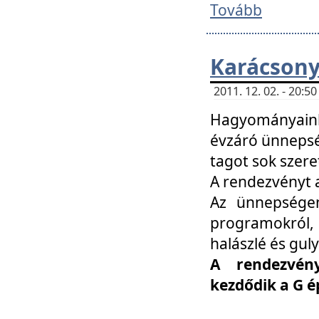
Tovább
Karácsony
2011. 12. 02. - 20:
Hagyományaink
évzáró ünnepség
tagot sok szere
A rendezvényt a
Az ünnepségen
programokról,
halászlé és guly
A rendezvén
kezdődik a G 