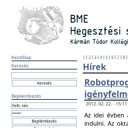
Kezdőlap
1
|
2
|
3
|
4
|
5
|
6
|
7
|
8
Hírek
Keresés
Robotpr
igényfelm
Bejelentkezés
2012. 02. 22. - 15:
Az idei évben 
indulni. Az o