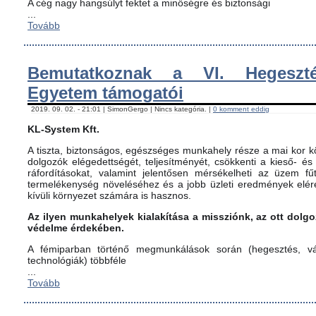
A cég nagy hangsúlyt fektet a minőségre és biztonsági
...
Tovább
Bemutatkoznak a VI. Hegeszté
Egyetem támogatói
2019. 09. 02. - 21:01 | SimonGergo | Nincs kategória. |
0 komment eddig
KL-System Kft.
A tiszta, biztonságos, egészséges munkahely része a mai kor kö
dolgozók elégedettségét, teljesítményét, csökkenti a kieső- és
ráfordításokat, valamint jelentősen mérsékelheti az üzem fűt
termelékenység növeléséhez és a jobb üzleti eredmények elér
kívüli környezet számára is hasznos.
Az ilyen munkahelyek kialakítása a missziónk, az ott dol
védelme érdekében.
A fémiparban történő megmunkálások során (hegesztés, vág
technológiák) többféle
...
Tovább