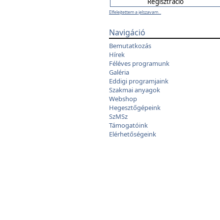
Elfelejtettem a jelszavam...
Navigáció
Bemutatkozás
Hírek
Féléves programunk
Galéria
Eddigi programjaink
Szakmai anyagok
Webshop
Hegesztőgépeink
SzMSz
Támogatóink
Elérhetőségeink