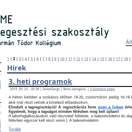
Ál
1
|
2
|
3
|
4
|
5
|
6
|
7
|
8
|
9
|
10
|
11
|
12
|
13
|
14
|
15
|
16
|
17
|
18
|
Hírek
3. heti programok
2019. 09. 23. - 05:38 | SimonGergo | Nincs kategória. |
0 komment eddig
A héten kedden a szokásos időben 18-20, csütörtökön pedig 16-18 k
akik már részt vettek a kötelező előadásokon.
Elindult a tagregisztráció! A regisztrációs form
ezen a linken
érhe
figyelmét, hogy a tagságot minden félévben meg kell újítani!
A laborfoglalkozásokon való részvétel feltétele, a balesetvédelmi és a
félévben egyszer kell részt venni.). A balesetvédelmi
...
Tovább