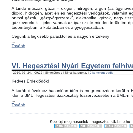
A Linde műszaki gázai – oxigén, nitrogén, argon (az úgynevez
dioxid, hidrogén, acetilén és hegesztési védőgázok, valamint
orvosi gázok, „gázgyógyszerek”, elektronikai gázok, nagy tis
gázkeverékek – jelen vannak az ipar szinte minden területén é
tudományban, a kutatásban és a gyógyászatban.
Cégünk a legkisebb palacktól és a nagyon érzékeny
...
Tovább
VI. Hegesztési Nyári Egyetem felhív
2019. 07. 24. - 09:25 | SimonGergo | Nincs kategória. |
0 komment eddig
Kedves Érdeklődők!
A korábbi évekhez hasonlóan idén is megrendezésre kerül a H
idén a BME Hegesztési Szakosztály főszervezésében a BME-n le
...
Tovább
Kopirájt meg hasonlók - hegesztes.ktk.bme.hu -