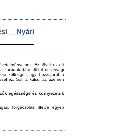
si Nyári
vetelményeinek. Ez növeli az ott
 a karbantartási időket és anyagi
ési költségeit, így hozzájárul a
éséhez. Sőt, a külső, az üzemen
gozók egészsége és környezetük
ás, forgácsolás, illetve egyéb