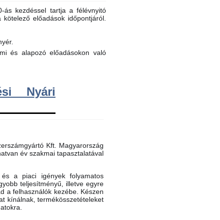
ás kezdéssel tartja a félévnyitó
a kötelező előadások időpontjáról.
nyér.
elmi és alapozó előadásokon való
si Nyári
erszámgyártó Kft. Magyarország
atvan év szakmai tapasztalatával
és a piaci igények folyamatos
gyobb teljesítményű, illetve egyre
ad a felhasználók kezébe. Készen
t kínálnak, termékösszetételeket
datokra.