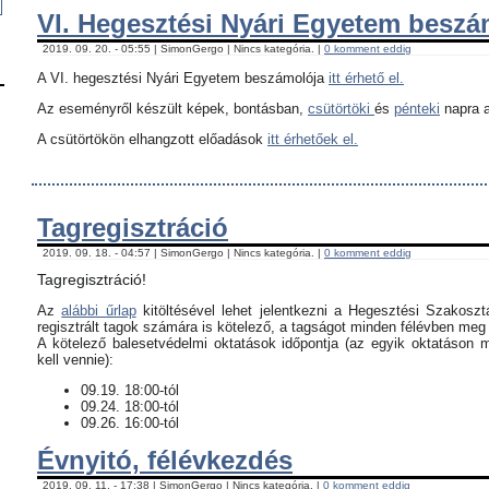
VI. Hegesztési Nyári Egyetem besz
2019. 09. 20. - 05:55 | SimonGergo | Nincs kategória. |
0 komment eddig
A VI. hegesztési Nyári Egyetem beszámolója
itt érhető el.
Az eseményről készült képek, bontásban,
csütörtöki
és
pénteki
napra a
A csütörtökön elhangzott előadások
itt érhetőek el.
Tagregisztráció
2019. 09. 18. - 04:57 | SimonGergo | Nincs kategória. |
0 komment eddig
Tagregisztráció!
Az
alábbi űrlap
kitöltésével lehet jelentkezni a Hegesztési Szakoszt
regisztrált tagok számára is kötelező, a tagságot minden félévben meg k
​A kötelező balesetvédelmi oktatások időpontja (az egyik oktatáson 
kell vennie):
09.19. 18:00-tól
09.24. 18:00-tól
09.26. 16:00-tól
Évnyitó, félévkezdés
2019. 09. 11. - 17:38 | SimonGergo | Nincs kategória. |
0 komment eddig