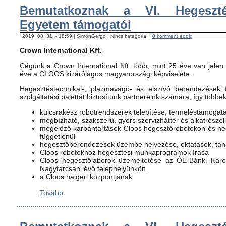
Bemutatkoznak a VI. Hegeszté
Egyetem támogatói
2019. 08. 31. - 18:59 | SimonGergo | Nincs kategória. |
0 komment eddig
Crown International Kft.
Cégünk a Crown International Kft. több, mint 25 éve van jelen 
éve a CLOOS kizárólagos magyarországi képviselete.
Hegesztéstechnikai-, plazmavágó- és elszívó berendezések f
szolgáltatási palettát biztosítunk partnereink számára, így többe
kulcsrakész robotrendszerek telepítése, termeléstámogat
megbízható, szakszerű, gyors szervizháttér és alkatrészel
megelőző karbantartások Cloos hegesztőrobotokon és h
függetlenül
hegesztőberendezések üzembe helyezése, oktatások, ta
Cloos robotokhoz hegesztési munkaprogramok írása
Cloos hegesztőlaborok üzemeltetése az ÓE-Bánki Karon
Nagytarcsán lévő telephelyünkön.
a Cloos haigeri központjának
...
Tovább