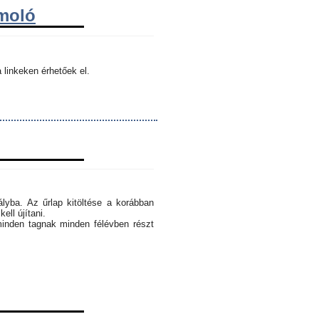
ámoló
 linkeken érhetőek el.
ályba. Az űrlap kitöltése a korábban
ell újítani.
minden tagnak minden félévben részt