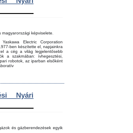
si Nyári
s magyarországi képviselete.
Yaskawa Electric Corporation
 1977-ben készítette el, napjainkra
zel a cég a világ legjelentősebb
dók a szakmában: ívhegesztési,
 ipari robotok, az iparban elsőként
aboratív
si Nyári
 gázok és gázberendezések egyik