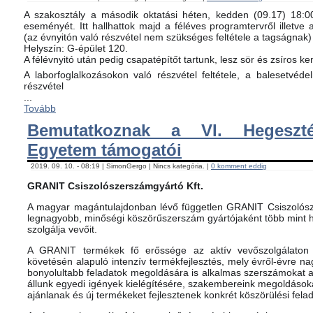
A szakosztály a második oktatási héten, kedden (09.17) 18:00-
eseményét. Itt hallhattok majd a féléves programtervről illetve 
(az évnyitón való részvétel nem szükséges feltétele a tagságnak)
Helyszín: G-épület 120.
A félévnyitó után pedig csapatépítőt tartunk, lesz sör és zsíros ke
A laborfoglalkozásokon való részvétel feltétele, a balesetvéd
részvétel
...
Tovább
Bemutatkoznak a VI. Hegeszté
Egyetem támogatói
2019. 09. 10. - 08:19 | SimonGergo | Nincs kategória. |
0 komment eddig
GRANIT Csiszolószerszámgyártó Kft.
A magyar magántulajdonban lévő független GRANIT Csiszolósz
legnagyobb, minőségi köszörűszerszám gyártójaként több mint h
szolgálja vevőit.
A GRANIT termékek fő erőssége az aktív vevőszolgálaton 
követésén alapuló intenzív termékfejlesztés, mely évről-évre na
bonyolultabb feladatok megoldására is alkalmas szerszámokat 
állunk egyedi igények kielégítésére, szakembereink megoldásoka
ajánlanak és új termékeket fejlesztenek konkrét köszörülési fela