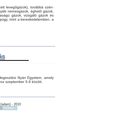
ett levegőgázok), továbbá szén-
 egyéb nemesgázok, éghető gázok,
ztaságú gázok, vizsgáló gázok és
ppúgy, mint a kereskedelemben, a
ás
egesztési Nyári Egyetem, amely 
sz szeptember 5-6 között.
 [adam] - 2010