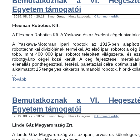
Bemutatkoznak a VI. Hegeszté
Egyetem támogatói
2019. 08. 29. - 20:18 | SimonGergo | Nincs kategória. |
0 komment eddig
Flexman Robotics Kft.
A Flexman Robotics Kft. A Yaskawa és az Axelent cégek hivatalo
A Yaskawa-Motoman ipari robotok az 1915-ben alapított 
robottechnikai divíziójának termékei. Az első ipari robotot a cég
több, mint 400 000 ipari robotot telepített világszerte, és ez
robotgyártó cégei közé került. A cég fejlesztései mértéka
ellenállás ponthegesztési, festési, palettázási célra optimalizált
alkalmazott 15 tengelyes kétkaros humanoid robotok, hibrid-koll
...
Tovább
Bemutatkoznak a VI. Hegeszté
Egyetem támogatói
2019. 08. 27. - 18:52 | SimonGergo | Nincs kategória. |
0 komment eddig
Linde Gáz Magyarország Zrt.
A Linde Gáz Magyarország Zrt. az ipari, orvosi és különleges
vezető szállítója Magyarországon.