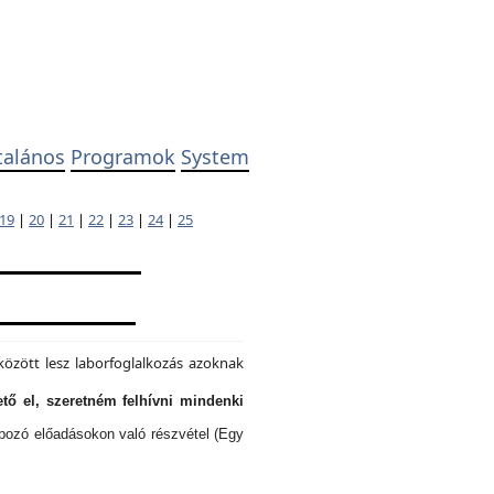
talános
Programok
System
19
|
20
|
21
|
22
|
23
|
24
|
25
özött lesz laborfoglalkozás azoknak
tő el, szeretném felhívni mindenki
lapozó előadásokon való részvétel (Egy