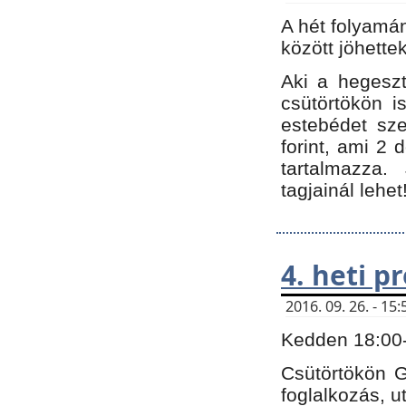
A hét folyamá
között jöhette
Aki a hegeszt
csütörtökön i
estebédet sze
forint, ami 2 
tartalmazza.
tagjainál lehet
4. heti 
2016. 09. 26. - 1
Kedden 18:00-t
Csütörtökön G
foglalkozás, ut