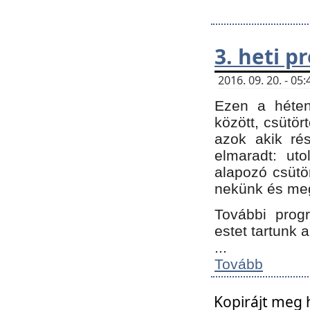
3. heti 
2016. 09. 20. - 0
Ezen a héte
között, csütör
azok akik ré
elmaradt: ut
alapozó csütör
nekünk és meg
További progr
estet tartunk 
...
Tovább
Kopirájt meg 