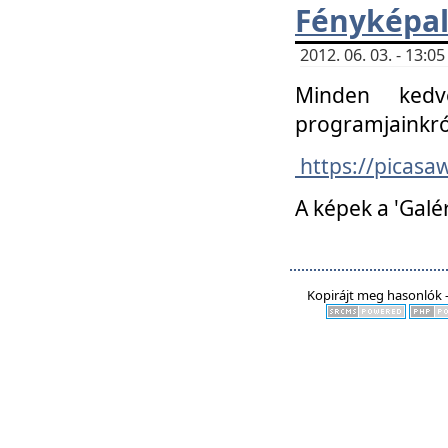
Fényképa
2012. 06. 03. - 13:
Minden kedv
programjainkró
https://picas
A képek a 'Galé
Kopirájt meg hasonlók -