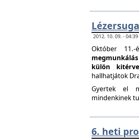
Lézersuga
2012. 10. 09. - 04:
Október 11.
megmunkálás 
külön kitér
hallhatjátok D
Gyertek el 
mindenkinek tu
6. heti p