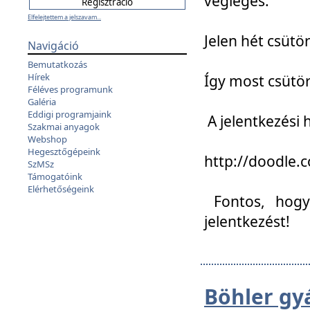
végleges:
Elfelejtettem a jelszavam...
Jelen hét csütör
Navigáció
Bemutatkozás
Hírek
Így most csütö
Féléves programunk
Galéria
Eddigi programjaink
A jelentkezési h
Szakmai anyagok
Webshop
Hegesztőgépeink
http://doodle
SzMSz
Támogatóink
Elérhetőségeink
Fontos, hogy 
jelentkezést!
Böhler gy