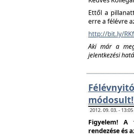
Ettől a pillana
erre a félévre a
http://bit.ly/RK
Aki már a megn
jelentkezési hat
Félévnyi
módosult!
2012. 09. 03. - 13:
Figyelem! A 
rendezése és 