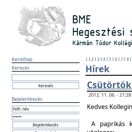
Kezdőlap
1
|
2
|
3
|
4
|
5
|
6
|
7
|
8
Hírek
Keresés
Csütörtök
2012. 11. 06. - 21:
Bejelentkezés
Kedves Kollegin
A paprikás k