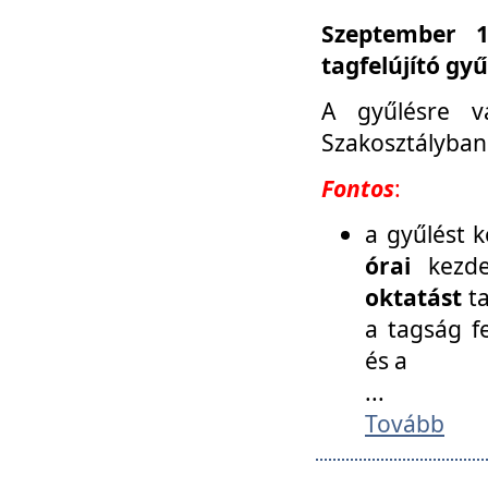
Szeptember 1
tagfelújító gy
A gyűlésre v
Szakosztályban
Fontos
:
a gyűlést 
órai
kezde
oktatást
t
a tagság f
és a
...
Tovább