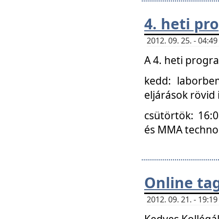
4. heti p
2012. 09. 25. - 04:
A 4. heti prog
kedd: laborbe
eljárások rövid
csütörtök: 16:
és MMA technoló
Online ta
2012. 09. 21. - 19:
Kedves Kollégá