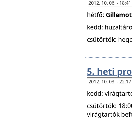
2012. 10. 06. - 18:
hétfő:
Gillemo
kedd: huzaltáro
csütörtök: hege
5. heti p
2012. 10. 03. - 22:
kedd: virágtar
csütörtök: 18:0
virágtartók bef