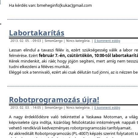
Ha kérdés van: bmeheginfo[kukac]gmail.com
Labortakarítás
2013. 02. 05. - 09:03 | SimonGergo | Nincs kategória. |
0 komment eddig
Lassan elindul a tavaszi félév is, ezért szükségesség válik a labor re
felmérése. Ezért
február 7.-én, csütörtökön, 10:00-tól labortakarí
Kérek mindenkit, aki ráér, hogy jöjjön segíteni, mert amíg nem tessz
tudni elkezdeni a féléves munkát.
Eléggé sok a tennivaló, ezért aki csak délután tud jönni, az is nézzen 
Robotprogramozás újra!
2013. 02. 03. - 14:05 | SimonGergo | Nincs kategória. |
0 komment eddig
A nagy érdeklődésre való tekintettel a Yaskawa Motoman, a vilá
képviselete újra indítja, kizárólag felsőoktatási intézmények nappal
vehető rendkívüli kedvezményes robotprogramozási tanfolyamait.
Az akkreditált Robotprogramozás (PL-4007) képzés szerint folytatott