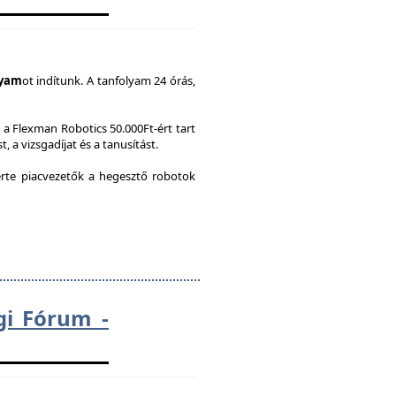
lyam
ot indítunk. A tanfolyam 24 órás,
a Flexman Robotics 50.000Ft-ért tart
, a vizsgadíjat és a tanusítást.
te piacvezetők a hegesztő robotok
gi Fórum -