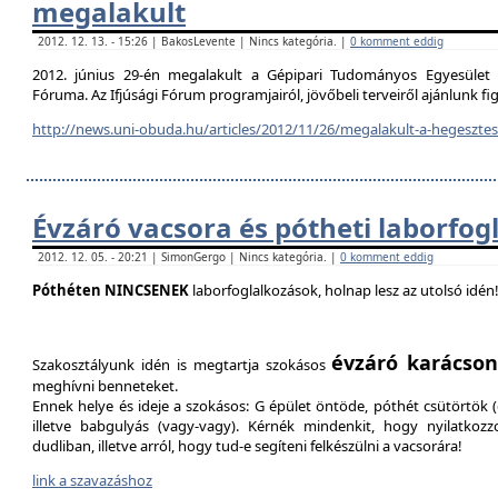
megalakult
2012. 12. 13. - 15:26 | BakosLevente | Nincs kategória. |
0 komment eddig
2012. június 29-én megalakult a Gépipari Tudományos Egyesület H
Fóruma. Az Ifjúsági Fórum programjairól, jövőbeli terveiről ajánlunk f
http://news.uni-obuda.hu/articles/2012/11/26/megalakult-a-hegesztesi
Évzáró vacsora és pótheti laborfog
2012. 12. 05. - 20:21 | SimonGergo | Nincs kategória. |
0 komment eddig
Póthéten NINCSENEK
laborfoglalkozások, holnap lesz az utolsó idén
évzáró karácson
Szakosztályunk idén is megtartja szokásos
meghívni benneteket.
Ennek helye és ideje a szokásos: G épület öntöde, póthét csütörtök (d
illetve babgulyás (vagy-vagy). Kérnék mindenkit, hogy nyilatkozz
dudliban, illetve arról, hogy tud-e segíteni felkészülni a vacsorára!
link a szavazáshoz