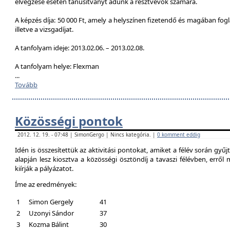
elvégzése esetén tanúsítványt adunk a résztvevők számára.
A képzés díja: 50 000 Ft, amely a helyszínen fizetendő és magában foglal
illetve a vizsgadíjat.
A tanfolyam ideje: 2013.02.06. – 2013.02.08.
A tanfolyam helye: Flexman
...
Tovább
Közösségi pontok
2012. 12. 19. - 07:48 | SimonGergo | Nincs kategória. |
0 komment eddig
Idén is összesítettük az aktivitási pontokat, amiket a félév során gyű
alapján lesz kiosztva a közösségi ösztöndíj a tavaszi félévben, erről
kiírják a pályázatot.
Íme az eredmények:
1
Simon Gergely
41
2
Uzonyi Sándor
37
3
Kozma Bálint
30