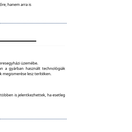
lőre, hanem arra is
veresegyházi üzemébe.
tán a gyárban használt technológiák
 megismerése lesz terítéken.
e többen is jelentkezhettek, ha esetleg