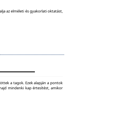
ja az elméleti és gyakorlati oktatást,
jtöttek a tagok. Ezek alapján a pontok
 majd mindenki kap értesítést, amikor