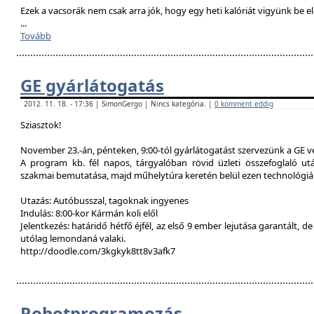
Ezek a vacsorák nem csak arra jók, hogy egy heti kalóriát vigyünk be e
...
Tovább
GE gyárlátogatás
2012. 11. 18. - 17:36 | SimonGergo | Nincs kategória. |
0 komment eddig
Sziasztok!
November 23.-án, pénteken, 9:00-tól gyárlátogatást szervezünk a GE 
A program kb. fél napos, tárgyalóban rövid üzleti összefoglaló u
szakmai bemutatása, majd műhelytúra keretén belül ezen technológiák
Utazás: Autóbusszal, tagoknak ingyenes
Indulás: 8:00-kor Kármán koli elől
Jelentkezés: határidő hétfő éjfél, az első 9 ember lejutása garantált, d
utólag lemondaná valaki.
http://doodle.com/3kgkyk8tt8v3afk7
Robotprogramozás