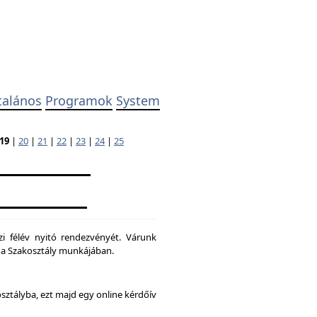
talános
Programok
System
19
|
20
|
21
|
22
|
23
|
24
|
25
zi félév nyitó rendezvényét. Várunk
ni a Szakosztály munkájában.
osztályba, ezt majd egy online kérdőív