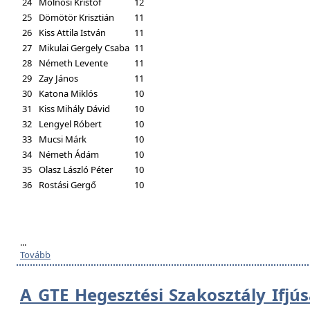
24
Molnosi Kristóf
12
25
Dömötör Krisztián
11
26
Kiss Attila István
11
27
Mikulai Gergely Csaba
11
28
Németh Levente
11
29
Zay János
11
30
Katona Miklós
10
31
Kiss Mihály Dávid
10
32
Lengyel Róbert
10
33
Mucsi Márk
10
34
Németh Ádám
10
35
Olasz László Péter
10
36
Rostási Gergő
10
...
Tovább
A GTE Hegesztési Szakosztály Ifjú