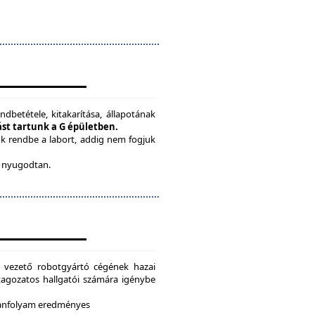
ndbetétele, kitakarítása, állapotának
tást tartunk a G épületben.
ük rendbe a labort, addig nem fogjuk
be nyugodtan.
g vezető robotgyártó cégének hazai
i tagozatos hallgatói számára igénybe
 tanfolyam eredményes