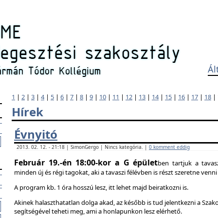
Ál
1
|
2
|
3
|
4
|
5
|
6
|
7
|
8
|
9
|
10
|
11
|
12
|
13
|
14
|
15
|
16
|
17
|
18
|
Hírek
Évnyitó
2013. 02. 12. - 21:18 | SimonGergo | Nincs kategória. |
0 komment eddig
Február 19.-én 18:00-kor a G épület
ben tartjuk a tavas
minden új és régi tagokat, aki a tavaszi félévben is részt szeretne ven
A program kb. 1 óra hosszú lesz, itt lehet majd beiratkozni is.
Akinek halaszthatatlan dolga akad, az később is tud jelentkezni a Szak
segítségével teheti meg, ami a honlapunkon lesz elérhető.