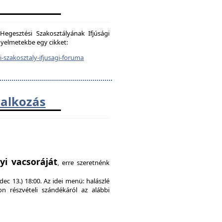
egesztési Szakosztályának Ifjúsági
igyelmetekbe egy cikket:
-szakosztaly-ifjusagi-foruma
lalkozás
!
yi vacsoráját
, erre szeretnénk
ec 13.) 18:00. Az idei menü: halászlé
on részvételi szándékáról az alábbi