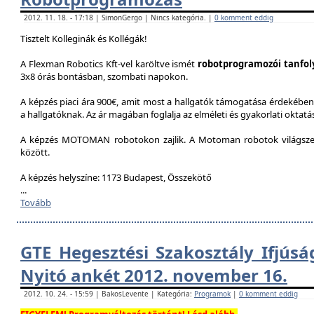
2012. 11. 18. - 17:18 | SimonGergo | Nincs kategória. |
0 komment eddig
Tisztelt Kolleginák és Kollégák!
A Flexman Robotics Kft-vel karöltve ismét
robotprogramozói tanfo
3x8 órás bontásban, szombati napokon.
A képzés piaci ára 900€, amit most a hallgatók támogatása érdekében 
a hallgatóknak. Az ár magában foglalja az elméleti és gyakorlati oktatást
A képzés MOTOMAN robotokon zajlik. A Motoman robotok világszer
között.
A képzés helyszíne: 1173 Budapest, Összekötő
...
Tovább
GTE Hegesztési Szakosztály Ifjúsá
Nyitó ankét 2012. november 16.
2012. 10. 24. - 15:59 | BakosLevente | Kategória:
Programok
|
0 komment eddig