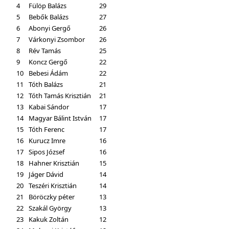
4
Fülöp Balázs
29
5
Bebők Balázs
27
6
Abonyi Gergő
26
7
Várkonyi Zsombor
26
8
Rév Tamás
25
9
Koncz Gergő
22
10
Bebesi Ádám
22
11
Tóth Balázs
21
12
Tóth Tamás Krisztián
21
13
Kabai Sándor
17
14
Magyar Bálint István
17
15
Tóth Ferenc
17
16
Kurucz Imre
16
17
Sipos József
16
18
Hahner Krisztián
15
19
Jáger Dávid
14
20
Teszéri Krisztián
14
21
Böröczky péter
13
22
Szakál György
13
23
Kakuk Zoltán
12