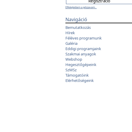
Elfelejtettem a jelszavam...
Navigáció
Bemutatkozás
Hírek
Féléves programunk
Galéria
Eddigi programjaink
Szakmai anyagok
Webshop
Hegesztőgépeink
SzMSz
Támogatóink
Elérhetőségeink