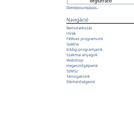
Elfelejtettem a jelszavam...
Navigáció
Bemutatkozás
Hírek
Féléves programunk
Galéria
Eddigi programjaink
Szakmai anyagok
Webshop
Hegesztőgépeink
SzMSz
Támogatóink
Elérhetőségeink