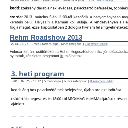
kedd
: szekrény darabjainak levágása, palacktartó befejezése, többie
szerda:
2013. március 6-án 11:00-tól kezdődik a hagyományosan meg
A rendezvényen a Hege
keretein belül. Helyszín a Kármán koli aulája.
fogja magát, ezzel kapcsolatban 2 dologra hívnám fel a figyelmeteket:
Rehm Roadshow 2013
2013. 02. 27. - 07:05 | SimonGergo | Nincs kategória. |
0 komment eddig
Február 28.-án, csütörtökön a Rehm Hegesztéstechnika jön előadásoka
nyitottak, részletes programot
itt
találhattok.
3. heti program
2013. 02. 25. - 19:12 | SimonGergo | Nincs kategória. |
0 komment eddig
kedd: láng box palackvédőinek befejezése, újabb projekt indítása
csütörtök: hegesztés és 18:00-tól MIG/MAG és MMA eljárások részle
ajánlott.