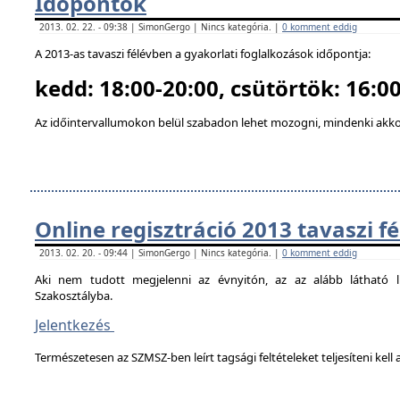
Időpontok
2013. 02. 22. - 09:38 | SimonGergo | Nincs kategória. |
0 komment eddig
A 2013-as tavaszi félévben a gyakorlati foglalkozások időpontja:
kedd: 18:00-20:00, csütörtök: 16:00
Az időintervallumokon belül szabadon lehet mozogni, mindenki akkor
Online regisztráció 2013 tavaszi f
2013. 02. 20. - 09:44 | SimonGergo | Nincs kategória. |
0 komment eddig
Aki nem tudott megjelenni az évnyitón, az az alább látható li
Szakosztályba.
Jelentkezés
Természetesen az SZMSZ-ben leírt tagsági feltételeket teljesíteni kell a