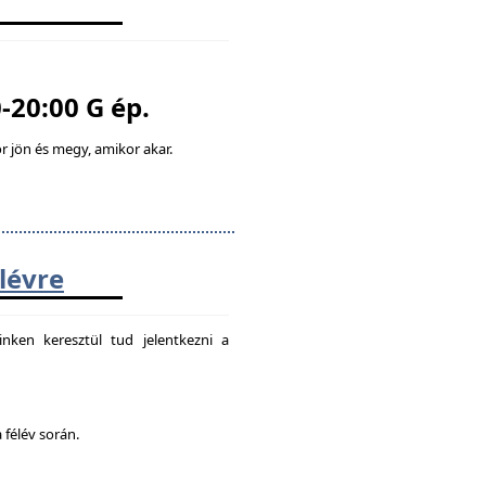
-20:00 G ép.
 jön és megy, amikor akar.
élévre
nken keresztül tud jelentkezni a
 félév során.