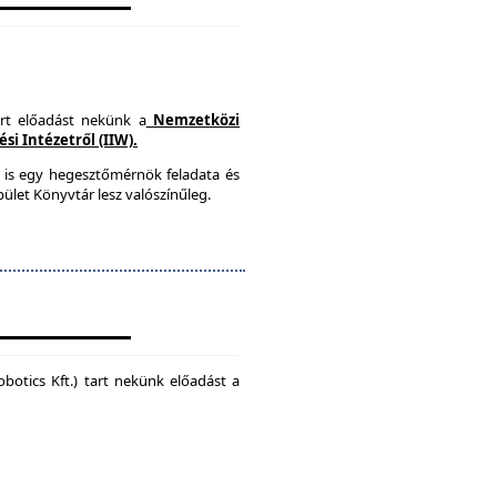
art előadást nekünk a
Nemzetközi
i Intézetről (IIW).
 is egy hegesztőmérnök feladata és
ület Könyvtár lesz valószínűleg.
botics Kft.) tart nekünk előadást a