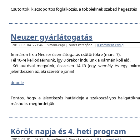
Csütörtök: kiscsoportos foglalkozás, a többieknek szabad hegesztés
Neuzer gyárlátogatás
2013. 03. 04. - 21:46 | SimonGergo | Nincs kategória. |
0 komment eddig
Immáron fix a Neuzer üzemlátogatás csütörtökre (márc. 7).
Fél 10-re kell odaérnünk, így 8 órakor indulunk a Kármán koli elől.
Két autóval megyünk, összesen 14 fő (egy személy és egy mikro
jelentkezzen az, aki szeretne jönni!
doodle
Fontos, hogy a jelentkezés határideje a szakosztályos hallgatókn
máshol is meghirdetjük.
Körök napja és 4. heti program
2013. 03. 01. - 08:21 | SimonGergo | Nincs kategória. |
0 komment eddig