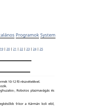
talános
Programok
System
19
|
20
|
21
|
22
|
23
|
24
|
25
mét 10-12 fő részvételével.
ozik.
ghuzalos-, Robotos plazmavágás és
legkésőbb 9-kor a Kármán koli elöl,