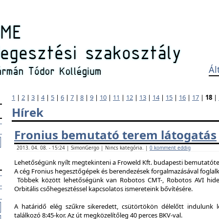
Ál
1
|
2
|
3
|
4
|
5
|
6
|
7
|
8
|
9
|
10
|
11
|
12
|
13
|
14
|
15
|
16
|
17
|
18
|
Hírek
Fronius bemutató terem látogatás
2013. 04. 08. - 15:24 | SimonGergo | Nincs kategória. |
0 komment eddig
Lehetőségünk nyílt megtekinteni a Froweld Kft. budapesti bemutatóter
A cég Fronius hegesztőgépek és berendezések forgalmazásával foglalk
Többek között lehetőségünk van Robotos CMT-, Robotos AVI hide
Orbitális csőhegesztéssel kapcsolatos ismereteink bővítésére.
A határidő elég szűkre sikeredett, csütörtökön délelőtt indulunk 
találkozó 8:45-kor. Az út megközelítőleg 40 perces BKV-val.