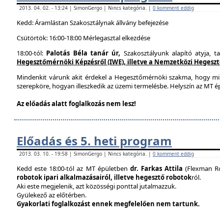
2013. 04. 02. - 13:24 | SimonGergo | Nincs kategória. |
0 komment eddig
Kedd: Áramlástan Szakosztálynak állvány befejezése
Csütörtök: 16:00-18:00 Mérlegasztal elkezdése
18:00-tól:
Palotás Béla tanár úr,
Szakosztályunk alapító atyja, t
Hegesztőmérnöki Képzésről (IWE), illetve a Nemzetközi Hegesztés
Mindenkit várunk akit érdekel a Hegesztőmérnöki szakma, hogy mi
szerepköre, hogyan illeszkedik az üzemi termelésbe. Helyszín az MT ép
Az előadás alatt foglalkozás nem lesz!
Előadás és 5. heti program
2013. 03. 10. - 19:58 | SimonGergo | Nincs kategória. |
0 komment eddig
Kedd este 18:00-tól az MT épületben
dr. Farkas Attila
(Flexman Ro
robotok ipari alkalmazásairól, illetve hegesztő robotok
ról.
Aki este megjelenik, azt közösségi ponttal jutalmazzuk.
Gyülekező az előtérben.
Gyakorlati foglalkozást ennek megfelelően nem tartunk.