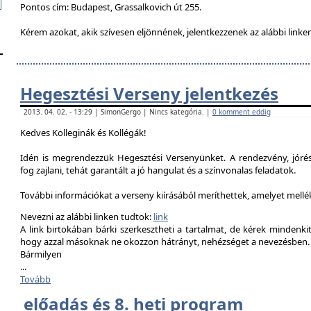
Pontos cím: Budapest, Grassalkovich út 255.
Kérem azokat, akik szívesen eljönnének, jelentkezzenek az alábbi linke
Hegesztési Verseny jelentkezés
2013. 04. 02. - 13:29 | SimonGergo | Nincs kategória. |
0 komment eddig
Kedves Kolleginák és Kollégák!
Idén is megrendezzük Hegesztési Versenyünket. A rendezvény, jór
fog zajlani, tehát garantált a jó hangulat és a színvonalas feladatok.
További információkat a verseny kiírásából meríthettek, amelyet mell
Nevezni az alábbi linken tudtok:
link
A link birtokában bárki szerkesztheti a tartalmat, de kérek mindenk
hogy azzal másoknak ne okozzon hátrányt, nehézséget a nevezésben.
Bármilyen
...
Tovább
előadás és 8. heti program