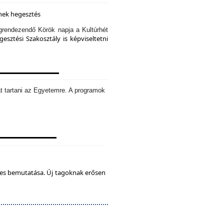
knek hegesztés
rendezendő Körök napja a Kultúrhét
sztési Szakosztály is képviseltetni
t tartani az Egyetemre. A programok
tes bemutatása. Új tagoknak erősen