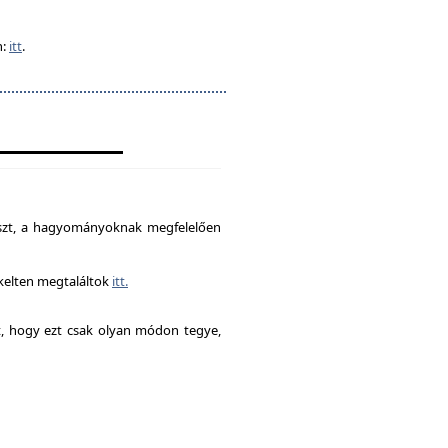
n:
itt
.
észt, a hagyományoknak megfelelően
ékelten megtaláltok
itt.
it, hogy ezt csak olyan módon tegye,