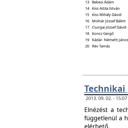
13
Bebesi Ádám
14
Kiss Attila István
15
Kiss Mihály Dávid
16
Molnár József Bálint
17
Csurgai József Dávid
18
Koncz Gergő
19
Kádár- Németh Jáno
20
Rév Tamás
Technikai
2013. 09. 02. - 15:
Elnézést a tec
függetlenül a 
elérhető.