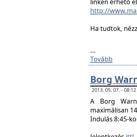
linken érhető el
http://www.mac
Ha tudtok, nézz
...
Tovább
Borg Warn
2013. 05. 07. - 08:
A Borg Warne
maximálisan 14 
Indulás 8:45-ko
Jelentkezés
itt!