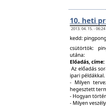
10. heti 
2013. 04. 15. - 06:
kedd: pingpong 
csütörtök: pi
utána:
Előadás, címe:
Az előadás sor
ipari példákkal
- Milyen terve
hegesztett ter
- Hogyan törté
- Milyen veszély