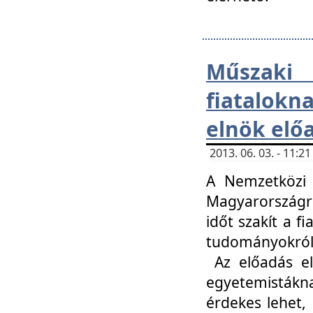
Műsza
fiatalokn
elnök elő
2013. 06. 03. - 11:
A Nemzetközi 
Magyarországr
időt szakít a f
tudományokról 
Az előadás el
egyetemisták
érdekes lehet,