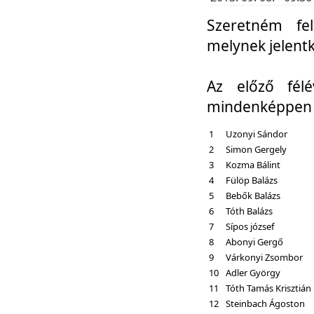
Szeretném fel
melynek jelent
Az előző fél
mindenképpen a
1
Uzonyi Sándor
2
Simon Gergely
3
Kozma Bálint
4
Fülöp Balázs
5
Bebők Balázs
6
Tóth Balázs
7
Sípos józsef
8
Abonyi Gergő
9
Várkonyi Zsombor
10
Adler György
11
Tóth Tamás Krisztián
12
Steinbach Ágoston