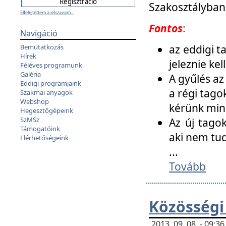
Szakosztályban
Elfelejtettem a jelszavam...
Fontos
:
Navigáció
az eddigi 
Bemutatkozás
Hírek
jeleznie ke
Féléves programunk
Galéria
A gyűlés az
Eddigi programjaink
a régi tago
Szakmai anyagok
Webshop
kérünk min
Hegesztőgépeink
SzMSz
Az új tago
Támogatóink
aki nem tud
Elérhetőségeink
...
Tovább
Közösségi
2013. 09. 08. - 09: