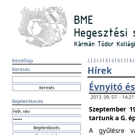
Kezdőlap
1
|
2
|
3
|
4
|
5
|
6
|
7
|
8
Hírek
Keresés
Évnyitó és
2013. 09. 07. - 14:
Bejelentkezés
Szeptember 19
tartunk a G. é
A gyűlésre v