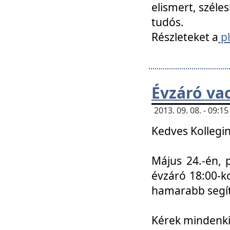
elismert, széle
tudós.
Részleteket a
pl
Évzáró va
2013. 09. 08. - 09:
Kedves Kollegin
Május 24.-én, 
évzáró 18:00-ko
hamarabb segít
Kérek mindenkit