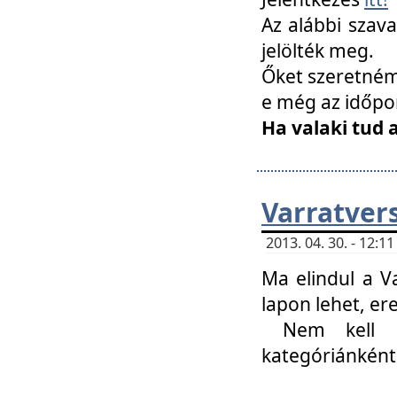
Az alábbi szav
jelölték meg.
Őket szeretném 
e még az időpo
Ha valaki tud 
Varratver
2013. 04. 30. - 12:
Ma elindul a V
lapon lehet, er
Nem kell mi
kategóriánként 