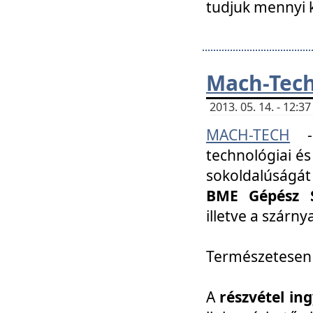
tudjuk mennyi k
Mach-Tech 
2013. 05. 14. - 12:
MACH-TECH
technológiai és
sokoldalúságát
BME Gépész S
illetve a szárn
Természetesen
A
részvétel in