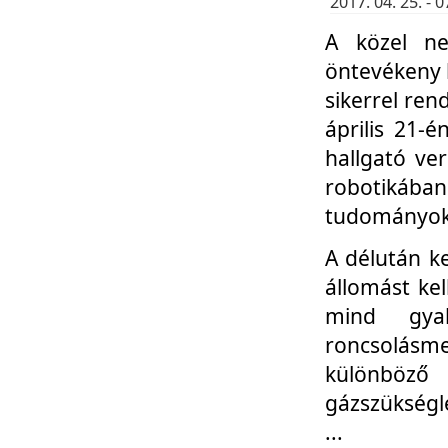
2017. 04. 25. -
A közel ne
öntevékeny k
sikerrel re
április 21-
hallgató ve
robotikáb
tudományok 
A délután k
állomást kel
mind gyak
roncsolás
különböző
gázszükségl
...