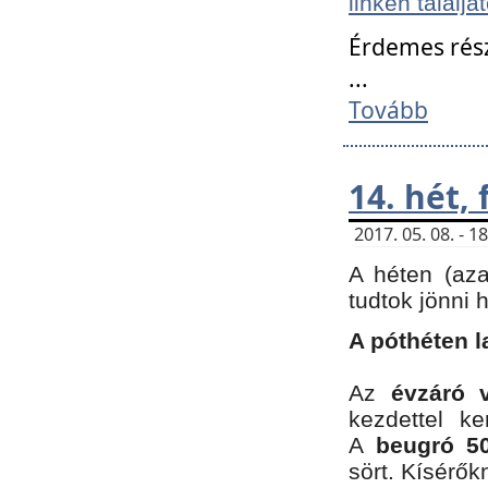
linken találjá
Érdemes rés
...
Tovább
14. hét,
2017. 05. 08. - 
A héten (az
tudtok jönni 
A póthéten l
Az
évzáró 
kezdettel k
A
beugró 50
sört. Kísérő