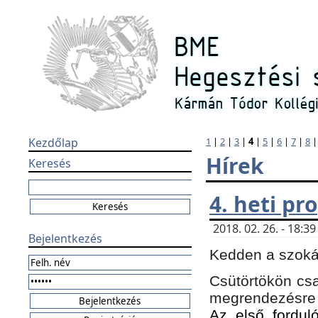
Kezdőlap
1
|
2
|
3
|
4
|
5
|
6
|
7
|
8
Hírek
Keresés
4. heti p
2018. 02. 26. - 18:
Bejelentkezés
Kedden a szokás
Csütörtökön csa
megrendezésre 
Az első forduló