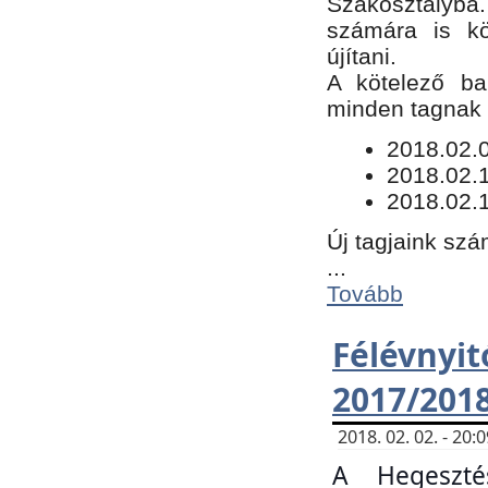
Szakosztályba.
számára is kö
újítani.
​A kötelező ba
minden tagnak m
​2018.02.
2018.02.
2018.02.1
Új tagjaink szá
...
Tovább
Félévn
2017/201
2018. 02. 02. - 20
A Hegeszté