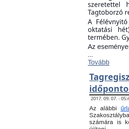
szeretettel
Tagtoborzó r
A Félévnyitó
oktatási hé
termében. Gy
Az eseményen 
...
Tovább
Tagregi
időponto
2017. 09. 07. - 0
Az alábbi
űr
Szakosztályba.
számára is k
újítani.