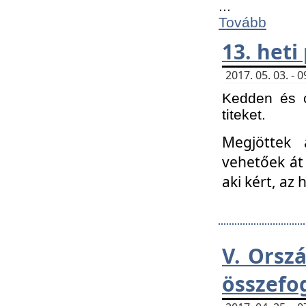
...
Tovább
13. heti
2017. 05. 03. -
Kedden és c
titeket.
Megjöttek 
vehetőek át
aki kért, az
V. Orsz
összefo