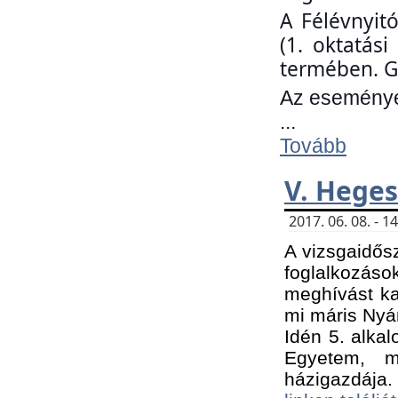
A Félévnyit
(1. oktatás
termében. G
Az eseményen
...
Tovább
V. Heges
2017. 06. 08. - 
A vizsgaidős
foglalkozás
meghívást ka
mi máris Nyár
Idén 5. alka
Egyetem, m
házigazdája.