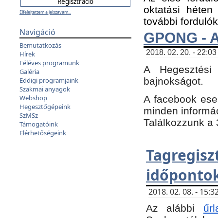
oktatási héten
Elfelejtettem a jelszavam...
további fordulók
Navigáció
GPONG - A
Bemutatkozás
2018. 02. 20. - 22:03
Hírek
Féléves programunk
A Hegesztési
Galéria
bajnokságot.
Eddigi programjaink
Szakmai anyagok
A facebook es
Webshop
Hegesztőgépeink
minden informáci
SzMSz
Találkozzunk a 3
Támogatóink
Elérhetőségeink
Tagregi
időpontok
2018. 02. 08. - 15
Az alábbi
űrl