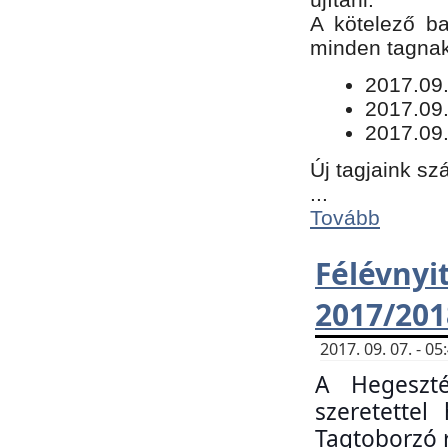
​A kötelező b
minden tagnak 
​2017.09
2017.09
2017.09.
Új tagjaink sz
...
Tovább
Félévn
2017/201
2017. 09. 07. - 
A Hegeszté
szeretette
Tagtoborzó 