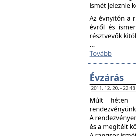
ismét jeleznie k
Az évnyitón a 
évről és ismer
résztvevők kitö
...
Tovább
Évzárás
2011. 12. 20. - 22:
Múlt héten c
rendezvényünk, 
A rendezvényen 
és a megítélt k
A rangsor ismét