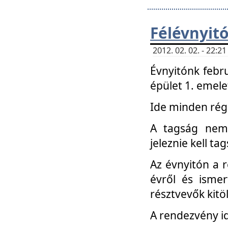
Félévnyit
2012. 02. 02. - 22:
Évnyitónk febru
épület 1. emele
Ide minden régi
A tagság nem
jeleznie kell ta
Az évnyitón a 
évről és ismer
résztvevők kitö
A rendezvény id