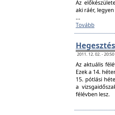
Az előkészület
aki ráér, legyen
...
Tovább
Hegesztés
2011. 12. 02. - 20:
Az aktuális fél
Ezek a 14. hét
15. pótlási hét
a vizsgaidősz
félévben lesz.