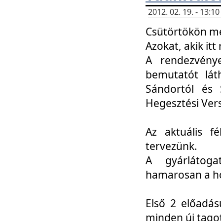
2012. 02. 19. - 13:
Csütörtökön me
Azokat, akik itt 
A rendezvénye
bemutatót lát
Sándortól és 
Hegesztési Ver
Az aktuális f
tervezünk.
A gyárlátoga
hamarosan a h
Első 2 előadás
minden új tago