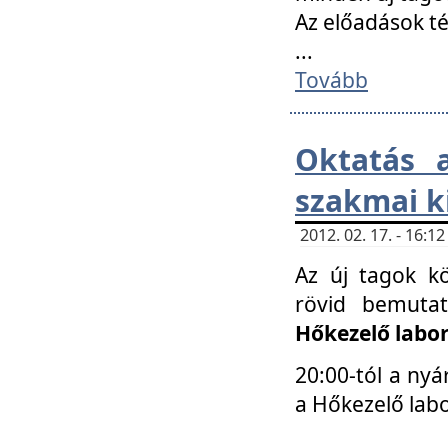
Az előadások 
...
Tovább
Oktatás 
szakmai k
2012. 02. 17. - 16:
Az új tagok k
rövid bemuta
Hőkezelő labo
20:00-tól a nyá
a Hőkezelő lab