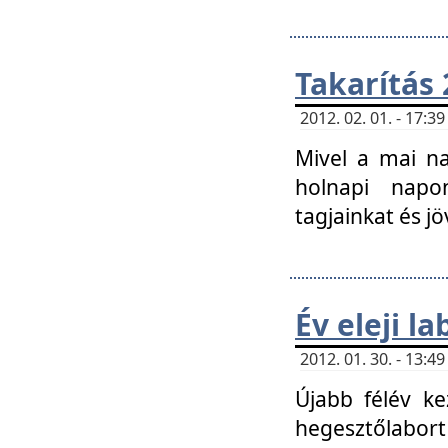
Takarítás 
2012. 02. 01. - 17:
Mivel a mai na
holnapi napon
tagjainkat és jö
Év eleji l
2012. 01. 30. - 13:
Újabb félév ke
hegesztőlabort 