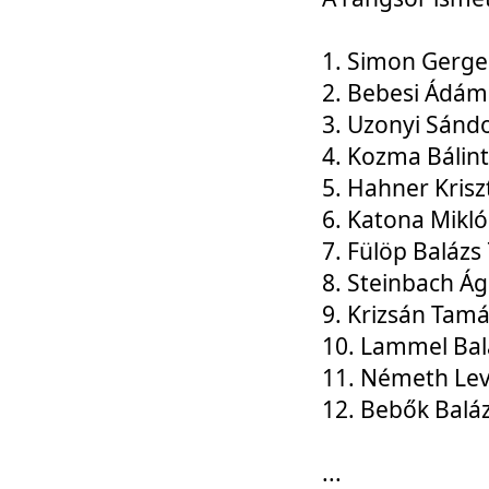
1. Simon Gerge
2. Bebesi Ádám
3. Uzonyi Sánd
4. Kozma Bálin
5. Hahner Krisz
6. Katona Mikl
7. Fülöp Balázs
8. Steinbach Á
9. Krizsán Tam
10. Lammel Bal
11. Németh Le
12. Bebők Balá
...