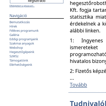
hegesztőroboth
Elfelejtettem a jelszavam...
Kft. fogja tart
Navigáció
statisztika mi
Bemutatkozás
érdekelnek a k
Hírek
alábbi linken.
Féléves programunk
Galéria
Eddigi programjaink
1: Ingyenes k
Szakmai anyagok
ismereteket
Webshop
Hegesztőgépeink
programozhat
SzMSz
hivatalos bizon
Támogatóink
Elérhetőségeink
2: Fizetős képz
...
Tovább
Tudnivalók