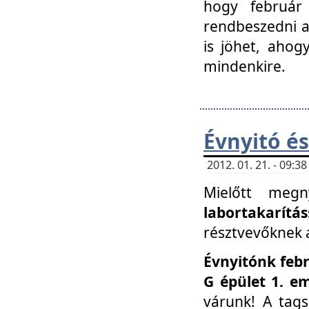
hogy február 
rendbeszedni a 
is jöhet, ahog
mindenkire.
Évnyitó és
2012. 01. 21. - 09:
Mielőtt megn
labortakarítás
résztvevőknek a 
Évnyitónk febr
G épület 1. e
várunk! A tag