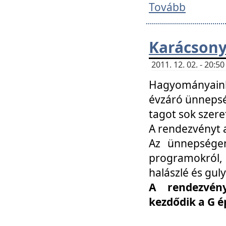
Tovább
Karácsony
2011. 12. 02. - 20:
Hagyományaink
évzáró ünnepség
tagot sok szere
A rendezvényt a
Az ünnepségen
programokról,
halászlé és guly
A rendezvén
kezdődik a G 