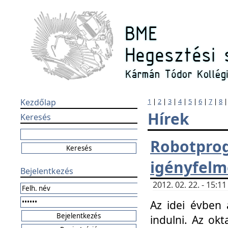
Kezdőlap
1
|
2
|
3
|
4
|
5
|
6
|
7
|
8
Hírek
Keresés
Robotpr
igényfelm
Bejelentkezés
2012. 02. 22. - 15:
Az idei évben 
indulni. Az o