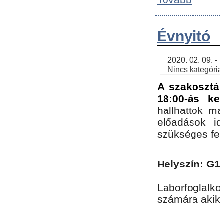
Évnyitó
    2020. 02. 09. - 19:30 | SimonGergo | 

    Nincs kategória
A szakosztá
18:00-ás ke
hallhattok ma
előadások id
szükséges fe
Helyszín: G
Laborfoglalk
számára akik