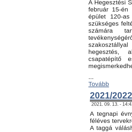
A Hegesztési Sz
február 15-én 
épület 120-a
szükséges felt
számára tar
tevékenységéről
szakosztálly
hegesztés, 
csapatépítő e
megismerkedhet
...
Tovább
2021/2022
2021. 09. 13. - 14:
A tegnapi évny
féléves tervekr
A taggá válásh