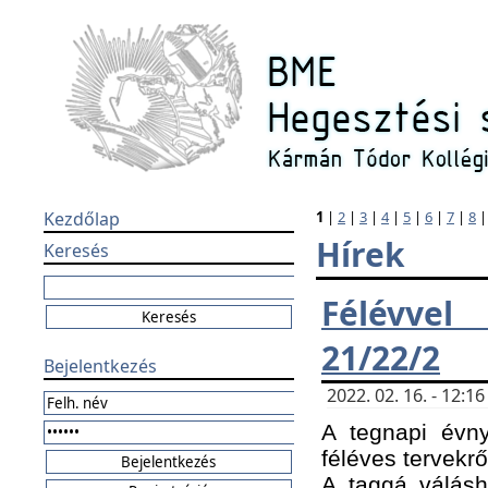
Kezdőlap
1
|
2
|
3
|
4
|
5
|
6
|
7
|
8
Hírek
Keresés
Félévvel
21/22/2
Bejelentkezés
2022. 02. 16. - 12:
A tegnapi évny
féléves tervekrő
A taggá válásho