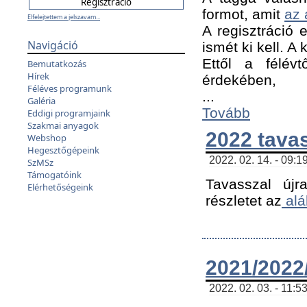
formot, amit
az 
Elfelejtettem a jelszavam...
A regisztráció e
Navigáció
ismét ki kell. A
Ettől a félév
Bemutatkozás
Hírek
érdekében,
Féléves programunk
...
Galéria
Tovább
Eddigi programjaink
Szakmai anyagok
2022 tava
Webshop
Hegesztőgépeink
2022. 02. 14. - 09:1
SzMSz
Támogatóink
Tavasszal újr
Elérhetőségeink
részletet az
alá
2021/2022/
2022. 02. 03. - 11:5