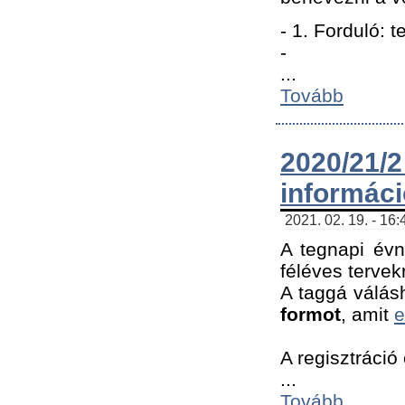
- 1. Forduló: 
-
...
Tovább
2020/21
informác
2021. 02. 19. - 16
A tegnapi évn
féléves tervek
A taggá válásh
formot
, amit
e
A regisztráció 
...
Tovább