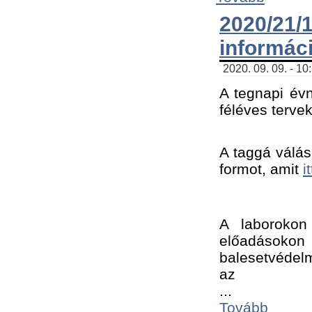
2020/21
informác
2020. 09. 09. - 10
A tegnapi évn
féléves tervek
A taggá válásh
formot, amit 
i
A laborokon 
előadásokon 
balesetvédelm
az ﻿
...
Tovább