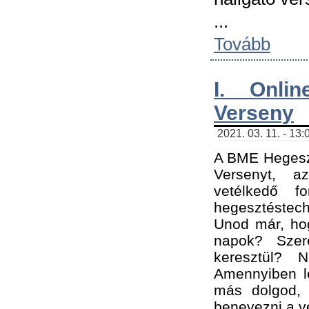
...
Tovább
I. Onli
Verseny
2021. 03. 11. - 13:
A BME Hegeszt
Versenyt, a
vetélkedő f
hegesztéstec
Unod már, hog
napok? Szer
keresztül? 
Amennyiben le
más dolgod,
benevezni a ve