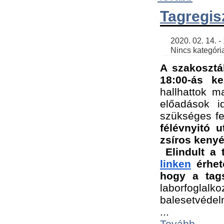
Tagregis
    2020. 02. 14. - 18:56 | SimonGergo | 

    Nincs kategória
A szakosztá
18:00-ás ke
hallhattok ma
előadások id
szükséges fe
félévnyitó u
zsíros kenyé
Elindult a 
linken
 érhet
hogy a tags
laborfogla
balesetvédel
...
Tovább