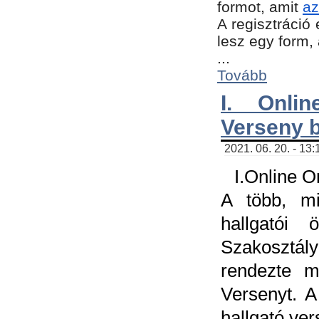
formot, amit
az
A regisztráció 
lesz egy form,
...
Tovább
I. Onli
Verseny 
2021. 06. 20. - 13
I.Online 
A több, mi
hallgatói
Szakosztál
rendezte m
Versenyt. A
hallgató ve