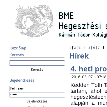
Kezdőlap
1
|
2
|
3
|
4
|
5
|
6
|
7
|
8
Hírek
Keresés
4. heti p
2016. 03. 07. - 07:
Bejelentkezés
Kedden Tóth Ta
tartani, ahol
hegesztéstechn
alapján a mun