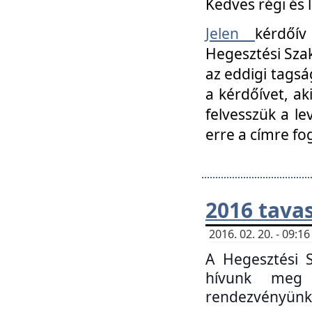
Kedves régi és 
Jelen
kérdőív
Hegesztési Szak
az eddigi tagsá
a kérdőívet, ak
felvesszük a le
erre a címre fo
2016 tavas
2016. 02. 20. - 09:
A Hegesztési S
hívunk meg 
rendezvényünk