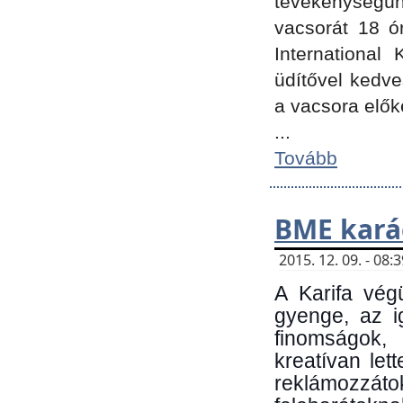
tevékenységünk
vacsorát 18 ó
International 
üdítővel kedv
a vacsora elők
...
Tovább
BME kará
2015. 12. 09. - 08
A Karifa vég
gyenge, az i
finomságok,
kreatívan let
reklámozzá