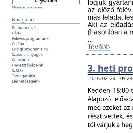
fogjuk gyártan
Elfelejtettem a jelszavam...
az előző félév
más feladat les
Navigáció
Aki az előadá
Bemutatkozás
(hasonlóan a
Hírek
Féléves programunk
...
Galéria
Tovább
Eddigi programjaink
Szakmai anyagok
Webshop
3. heti p
Hegesztőgépeink
SzMSz
Támogatóink
2016. 02. 29. - 09:
Elérhetőségeink
Kedden 18:00-t
Alapozó előad
meg ezeket az 
részt vettek, é
tól várjuk a he