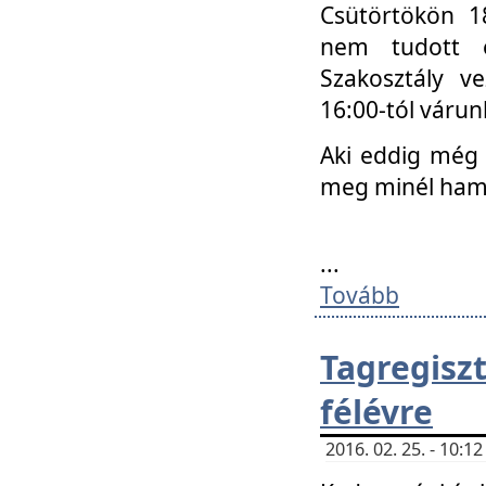
Csütörtökön 18
nem tudott e
Szakosztály v
16:00-tól váru
Aki eddig még 
meg minél ham
...
Tovább
Tagregis
félévre
2016. 02. 25. - 10: