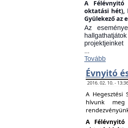
A Félévnyitó 
oktatási hét)
Gyülekező az e
Az eseményen
hallgathatjáto
projektjeinket
...
Tovább
Évnyitó é
2016. 02. 10. - 13
A Hegesztési 
hívunk meg 
rendezvényünk
A Félévnyitó