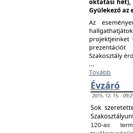
oktatási hét)
Gyülekező az 
Az eseménye
hallgathatjáto
projektjeinket
prezentációt
Szakosztály ér
...
Tovább
Évzáró
2015. 12. 15. - 09
Sok szeretett
Szakosztályun
120-as ter