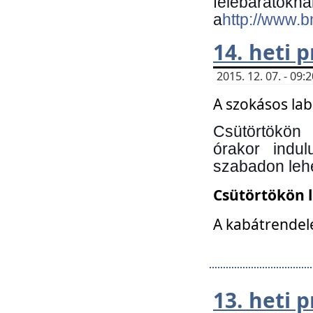
felebará
a
http://www.
14. heti
2015. 12. 07. - 09
A szokásos la
Csütörtökön
órakor indu
szabadon lehe
Csütörtökön 
A kabátrendelé
13. heti