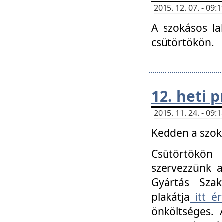
2015. 12. 07. - 09
A szokásos la
csütörtökön.
12. heti
2015. 11. 24. - 09
Kedden a szoká
Csütörtökö
szervezzünk a
Gyártás Szak
plakátja
itt ér
önköltséges. 