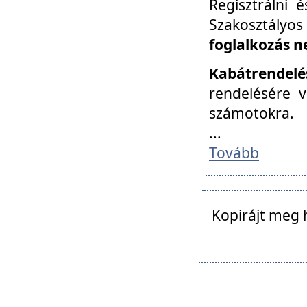
Regisztrálni 
Szakosztályos
foglalkozás n
Kabátrendelé
rendelésére v
számotokra.
...
Tovább
Kopirájt meg 