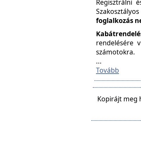
Regisztrálni 
Szakosztályos
foglalkozás n
Kabátrendelé
rendelésére v
számotokra.
...
Tovább
Kopirájt meg 