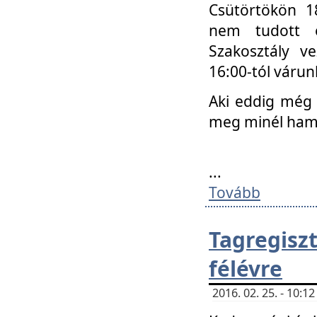
Csütörtökön 18
nem tudott e
Szakosztály v
16:00-tól váru
Aki eddig még 
meg minél ham
...
Tovább
Tagregis
félévre
2016. 02. 25. - 10: