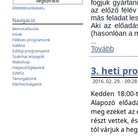
fogjuk gyártan
Elfelejtettem a jelszavam...
az előző félév
más feladat les
Navigáció
Aki az előadá
Bemutatkozás
(hasonlóan a
Hírek
Féléves programunk
...
Galéria
Tovább
Eddigi programjaink
Szakmai anyagok
Webshop
3. heti p
Hegesztőgépeink
SzMSz
Támogatóink
2016. 02. 29. - 09:
Elérhetőségeink
Kedden 18:00-t
Alapozó előad
meg ezeket az 
részt vettek, é
tól várjuk a he