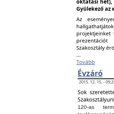
oktatási hét)
Gyülekező az 
Az eseménye
hallgathatjáto
projektjeinket
prezentációt
Szakosztály ér
...
Tovább
Évzáró
2015. 12. 15. - 09
Sok szeretett
Szakosztályun
120-as ter