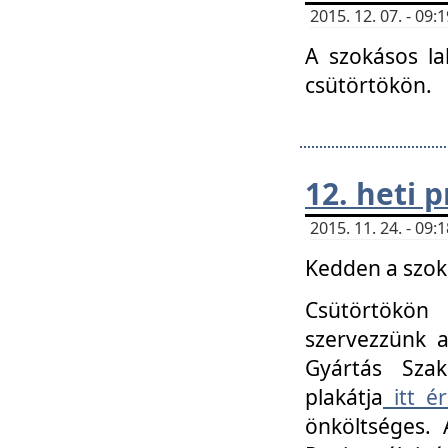
2015. 12. 07. - 09
A szokásos la
csütörtökön.
12. heti
2015. 11. 24. - 09
Kedden a szoká
Csütörtökö
szervezzünk a
Gyártás Szak
plakátja
itt ér
önköltséges. 