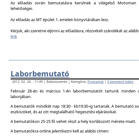
Az előadás során bemutatásra kerülnek a világelső Motoman h
lehetőségei.
Az előadás az MT épület 1. emeleti könyvtárában lesz.
Kérjük, aki szeretne eljönni az előadásra, részvételi szándékát az alábbi
link
Laborbemutató
2012. 02. 26. - 11:49 | BakosLevente | Kategória:
Programok
|
0 komment eddig
Február 28-án és március 1-én laborbemutatót tartunk minden 
laborjában.
A bemutatók mindkét nap 18:30 - kb19:30-ig tartanak. A bemutató sor
eszközöket, és az ott megtalálható hegesztési eljárásokat.
A bemutatókon 25-25 fő vehet részt a hely korlátozott mérete miatt.
A bemutatókra online jelentkezni kell az alábbi címen: