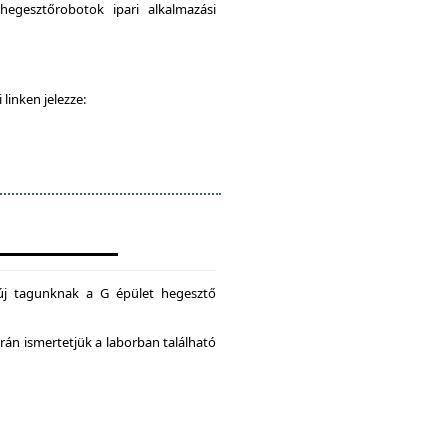
egesztőrobotok ipari alkalmazási
 linken jelezze:
új tagunknak a G épület hegesztő
án ismertetjük a laborban található