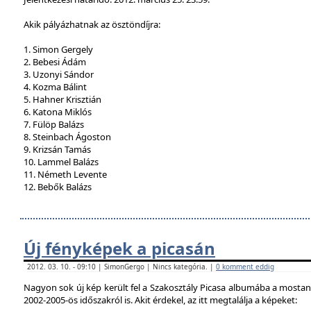
Akik pályázhatnak az ösztöndíjra:
1. Simon Gergely
2. Bebesi Ádám
3. Uzonyi Sándor
4. Kozma Bálint
5. Hahner Krisztián
6. Katona Miklós
7. Fülöp Balázs
8. Steinbach Ágoston
9. Krizsán Tamás
10. Lammel Balázs
11. Németh Levente
12. Bebők Balázs
Új fényképek a picasán
2012. 03. 10. - 09:10 | SimonGergo | Nincs kategória. |
0 komment eddig
Nagyon sok új kép került fel a Szakosztály Picasa albumába a mostan
2002-2005-ös időszakról is. Akit érdekel, az itt megtalálja a képeket: