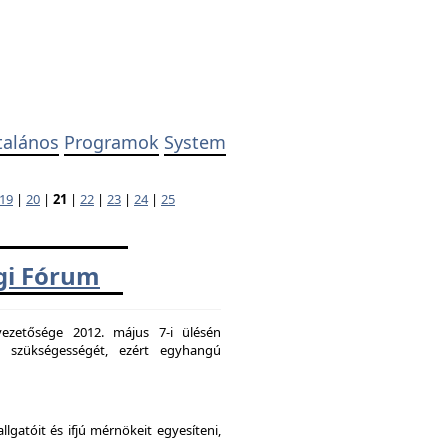
talános
Programok
System
19
|
20
|
21
|
22
|
23
|
24
|
25
ági Fórum
ezetősége 2012. május 7-i ülésén
k szükségességét, ezért egyhangú
atóit és ifjú mérnökeit egyesíteni,