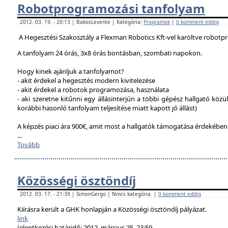
Robotprogramozási tanfolyam
2012. 03. 19. - 20:13 | BakosLevente | Kategória:
Programok
|
0 komment eddig
A Hegesztési Szakosztály a Flexman Robotics Kft-vel karöltve robotp
A tanfolyam 24 órás, 3x8 órás bontásban, szombati napokon.
Hogy kinek ajánljuk a tanfolyamot?
- akit érdekel a hegesztés modern kivitelezése
- akit érdekel a robotok programozása, használata
- aki szeretne kitűnni egy állásinterjún a többi gépész hallgató közü
korábbi hasonló tanfolyam teljesítése miatt kapott jó állást)
A képzés piaci ára 900€, amit most a hallgatók támogatása érdekébe
...
Tovább
Közösségi ösztöndíj
2012. 03. 17. - 21:39 | SimonGergo | Nincs kategória. |
0 komment eddig
Kiírásra került a GHK honlapján a Közösségi ösztöndíj pályázat.
link
Jelentkezési határidő: 2012. március 25. 23:59.