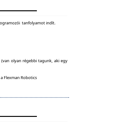
rogramozói tanfolyamot indít.
l (van olyan régebbi tagunk, aki egy
n a Flexman Robotics