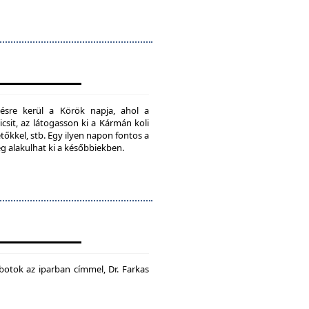
ésre kerül a Körök napja, ahol a
csit, az látogasson ki a Kármán koli
tőkkel, stb. Egy ilyen napon fontos a
ég alakulhat ki a későbbiekben.
botok az iparban címmel, Dr. Farkas