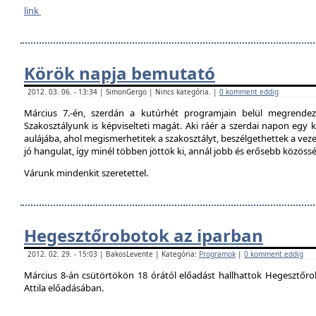
link
Körök napja bemutató
2012. 03. 06. - 13:34 | SimonGergo | Nincs kategória. |
0 komment eddig
Március 7.-én, szerdán a kutúrhét programjain belül megrendez
Szakosztályunk is képviselteti magát. Aki ráér a szerdai napon egy ki
aulájába, ahol megismerhetitek a szakosztályt, beszélgethettek a veze
jó hangulat, így minél többen jöttök ki, annál jobb és erősebb közöss
Várunk mindenkit szeretettel.
Hegesztőrobotok az iparban
2012. 02. 29. - 15:03 | BakosLevente | Kategória:
Programok
|
0 komment eddig
Március 8-án csütörtökön 18 órától előadást hallhattok Hegesztőro
Attila előadásában.