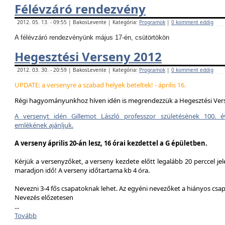
Félévzáró rendezvény
2012. 05. 13. - 09:55 | BakosLevente | Kategória:
Programok
|
0 komment eddig
A félévzáró rendezvényünk május 17-én, csütörtökön
Hegesztési Verseny 2012
2012. 03. 30. - 20:59 | BakosLevente | Kategória:
Programok
|
0 komment eddig
UPDATE: a versenyre a szabad helyek beteltek! - április 16.
Régi hagyományunkhoz híven idén is megrendezzük a Hegesztési Ver
A versenyt idén Gillemot László professzor születésének 100. é
emlékének ajánljuk.
A verseny április 20-án lesz, 16 órai kezdettel a G épületben.
Kérjük a versenyzőket, a verseny kezdete előtt legalább 20 perccel jel
maradjon idő! A verseny időtartama kb 4 óra.
Nevezni 3-4 fős csapatoknak lehet. Az egyéni nevezőket a hiányos csa
Nevezés előzetesen
...
Tovább