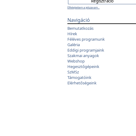
Elfelejtettem a jelszavam...
Navigáció
Bemutatkozás
Hírek
Féléves programunk
Galéria
Eddigi programjaink
Szakmai anyagok
Webshop
Hegesztőgépeink
SzMSz
Támogatóink
Elérhetőségeink