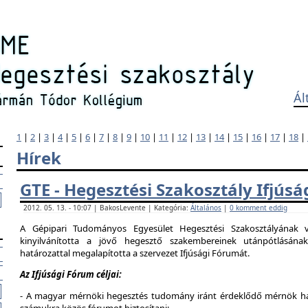
Ál
1
|
2
|
3
|
4
|
5
|
6
|
7
|
8
|
9
|
10
|
11
|
12
|
13
|
14
|
15
|
16
|
17
|
18
|
Hírek
GTE - Hegesztési Szakosztály Ifjús
2012. 05. 13. - 10:07 | BakosLevente | Kategória:
Általános
|
0 komment eddig
A Gépipari Tudományos Egyesület Hegesztési Szakosztályának v
kinyilvánította a jövő hegesztő szakembereinek utánpótlásána
határozattal megalapította a szervezet Ifjúsági Fórumát.
Az Ifjúsági Fórum céljai:
- A magyar mérnöki hegesztés tudomány iránt érdeklődő mérnök hallg