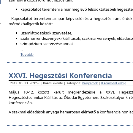
számukra közös fórumot biztosítani:
kapcsolatot teremteni a már meglevő felsőoktatásbeli hegeszté
- Kapcsolatot teremteni az ipar képviselői és a hegesztés iránt érdek
mérnökhallgatók között:
üzemlátogatások szervezése,
szakmai rendezvények (kiállítások, szakmai versenyek, előadások
szimpózium szervezése annak
...
Tovább
XXVI. Hegesztési Konferencia
2012. 05. 13. - 09:59 | BakosLevente | Kategória:
Programok
|
0 komment eddig
Május 10-12. között került megrendezésre a XXVI. Hegeszt
Hegesztéstechnikai Kiállítás az Óbudai Egyetemen. Szakosztályunk rés
konferencián.
A szakmai előadások anyaga hamarosan elérhető a konferencia honla