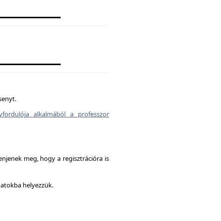
senyt.
vfordulója alkalmából a professzor
enjenek meg, hogy a regisztrációra is
patokba helyezzük.