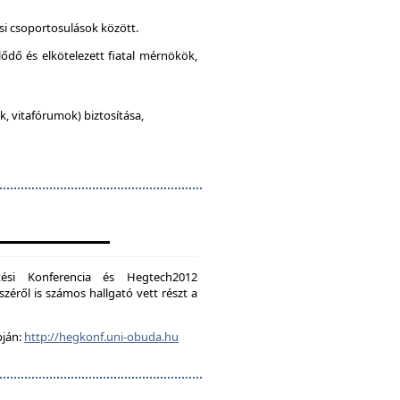
si csoportosulások között.
lődő és elkötelezett fiatal mérnökök,
, vitafórumok) biztosítása,
ési Konferencia és Hegtech2012
zéről is számos hallgató vett részt a
pján:
http://hegkonf.uni-obuda.hu