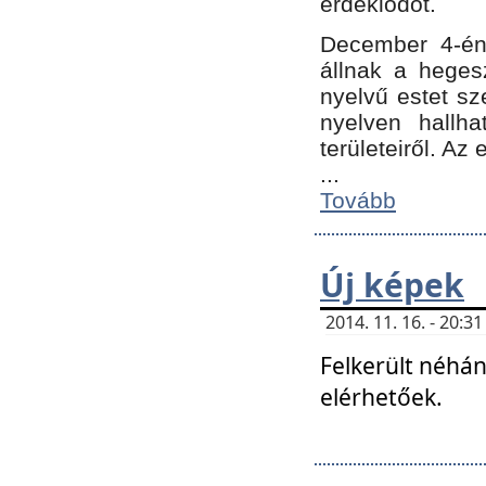
érdeklődőt.
December 4-én
állnak a hegesz
nyelvű estet sz
nyelven hallh
területeiről. A
...
Tovább
Új képek
2014. 11. 16. - 20:
Felkerült néhán
elérhetőek.