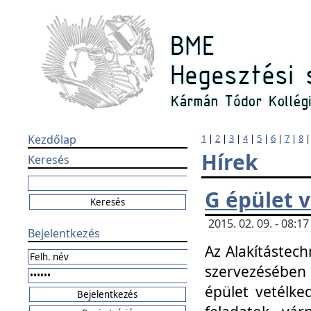
Kezdőlap
1
|
2
|
3
|
4
|
5
|
6
|
7
|
8
Hírek
Keresés
G épület 
2015. 02. 09. - 08:
Bejelentkezés
Az Alakítástech
szervezésében
épület vetélke