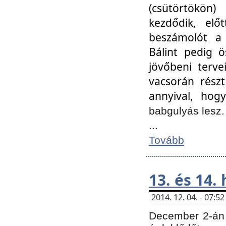
(csütörtökön
kezdődik, elő
beszámolót a 
Bálint pedig ö
jövőbeni terve
vacsorán részt
annyival, hogy
babgulyás lesz
...
Tovább
13. és 14.
2014. 12. 04. - 07:
December 2-án 