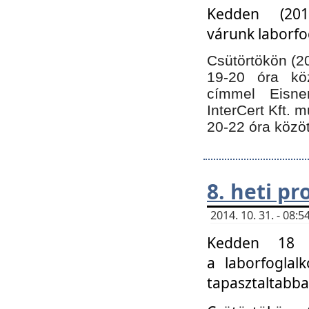
Kedden (201
várunk laborfo
Csütörtökön (20
19-20 óra kö
címmel Eisne
InterCert Kft. 
20-22 óra közöt
8. heti p
2014. 10. 31. - 08
Kedden 18 ó
a laborfoglal
tapasztaltabba