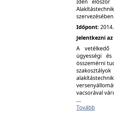
Idén először
Alakítástechni
szervezésében
Időpont
: 2014
Jelentkezni az
A vetélkedő 
ügyességi és
összemérni tud
szakosztályok 
alakítástec
versenyállom
vacsorával vár
...
Tovább