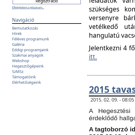
feladatok vá
szükséges kom
Elfelejtettem a jelszavam...
versenyre bár
Navigáció
vetélkedő ut
Bemutatkozás
Hírek
hangulatú vacso
Féléves programunk
Galéria
Jelentkezni 4 f
Eddigi programjaink
itt.
Szakmai anyagok
Webshop
Hegesztőgépeink
SzMSz
Támogatóink
Elérhetőségeink
2015 tavas
2015. 02. 09. - 08:
A Hegesztési 
érdeklődő hallg
A tagtoborzó i