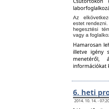
Csütörtökön 
laborfoglalkozá
Az elkövetke
estet rendezni
hegesztési té
vagy a foglalko
Hamarosan lehe
illetve igény
menetéről, á
információkat 
6. heti p
2014. 10. 14. - 07