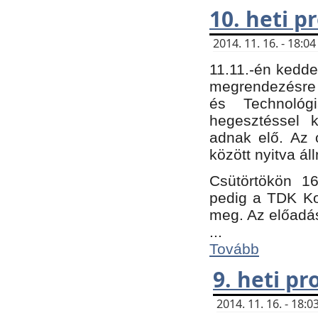
10. heti 
2014. 11. 16. - 18:
11.11.-én kedde
megrendezésre 
és Technológ
hegesztéssel k
adnak elő. Az o
között nyitva ál
Csütörtökön 16
pedig a TDK Kon
meg. Az előadá
...
Tovább
9. heti p
2014. 11. 16. - 18