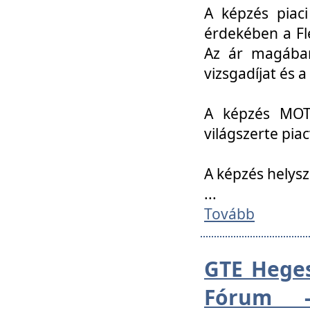
A képzés piac
érdekében a Fl
Az ár magában 
vizsgadíjat és a
A képzés MOT
világszerte pia
A képzés helys
...
Tovább
GTE Heges
Fórum -