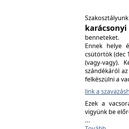
Szakosztály
karácsonyi
benneteket.
Ennek helye é
csütörtök (dec 1
(vagy-vagy). K
szándékáról az 
felkészülni a va
link a szavazás
Ezek a vacsor
vigyünk be előr
...
Tovább