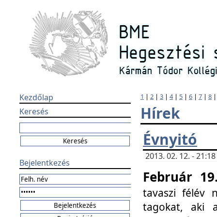
Kezdőlap
1
|
2
|
3
|
4
|
5
|
6
|
7
|
8
Hírek
Keresés
Évnyitó
2013. 02. 12. - 21:
Bejelentkezés
Február 19
tavaszi félév
tagokat, aki 