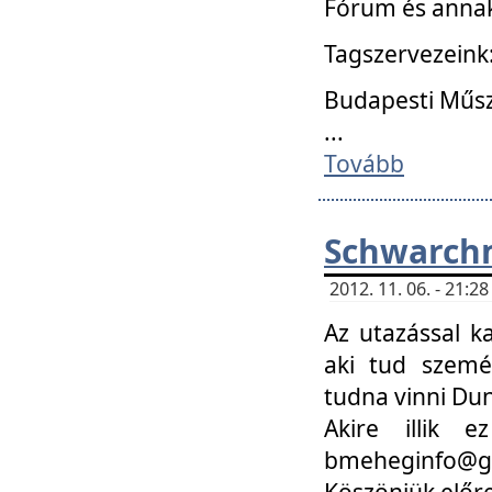
Fórum és annak
Tagszervezeink
Budapesti Műs
...
Tovább
Schwarchm
2012. 11. 06. - 21:
Az utazással k
aki tud szemé
tudna vinni Du
Akire illik 
bmeheginfo@gma
Köszönjük előre