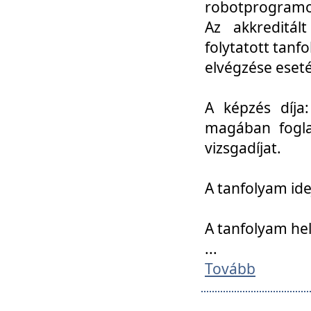
robotprogramoz
Az akkreditál
folytatott tan
elvégzése eset
A képzés díja
magában foglal
vizsgadíjat.
A tanfolyam ide
A tanfolyam he
...
Tovább