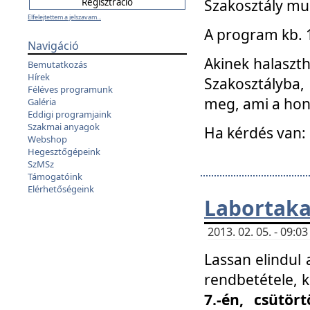
Szakosztály mu
Elfelejtettem a jelszavam...
A program kb. 1 
Navigáció
Akinek halaszth
Bemutatkozás
Hírek
Szakosztályba,
Féléves programunk
meg, ami a hon
Galéria
Eddigi programjaink
Szakmai anyagok
Ha kérdés van:
Webshop
Hegesztőgépeink
SzMSz
Támogatóink
Elérhetőségeink
Labortaka
2013. 02. 05. - 09:
Lassan elindul a
rendbetétele, k
7.-én, csütör