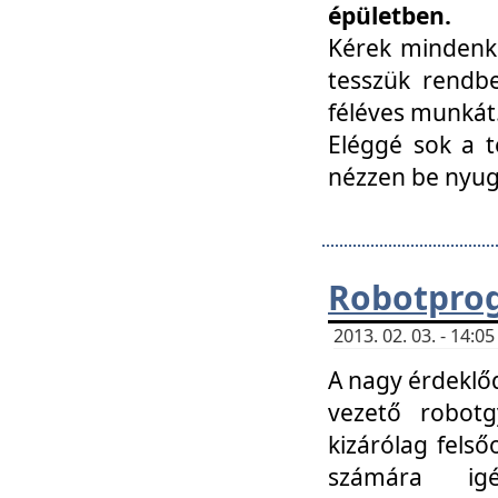
épületben.
Kérek mindenki
tesszük rendbe
féléves munkát
Eléggé sok a te
nézzen be nyu
Robotprog
2013. 02. 03. - 14:
A nagy érdeklőd
vezető robotg
kizárólag felső
számára ig