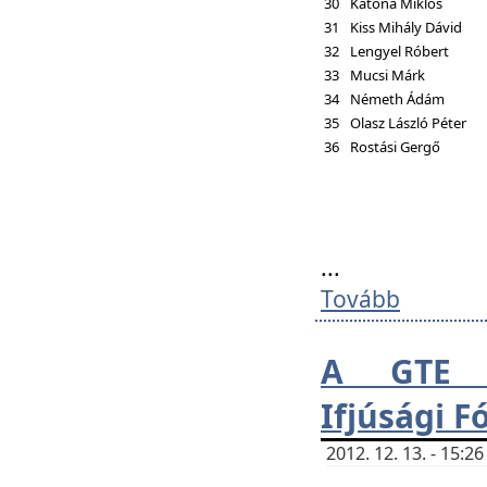
30
Katona Miklós
31
Kiss Mihály Dávid
32
Lengyel Róbert
33
Mucsi Márk
34
Németh Ádám
35
Olasz László Péter
36
Rostási Gergő
...
Tovább
A GTE H
Ifjúsági 
2012. 12. 13. - 15: