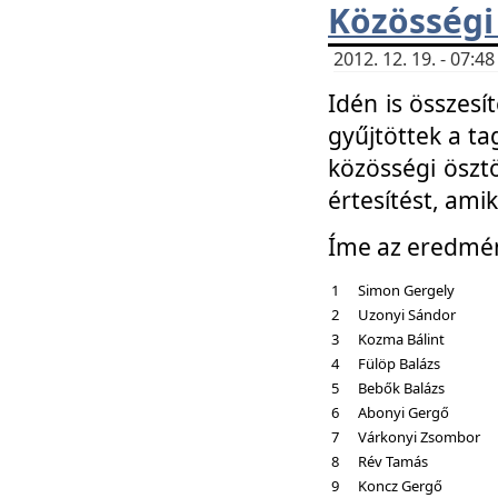
Közösségi
2012. 12. 19. - 07:
Idén is összesí
gyűjtöttek a ta
közösségi ösztö
értesítést, amik
Íme az eredmé
1
Simon Gergely
2
Uzonyi Sándor
3
Kozma Bálint
4
Fülöp Balázs
5
Bebők Balázs
6
Abonyi Gergő
7
Várkonyi Zsombor
8
Rév Tamás
9
Koncz Gergő