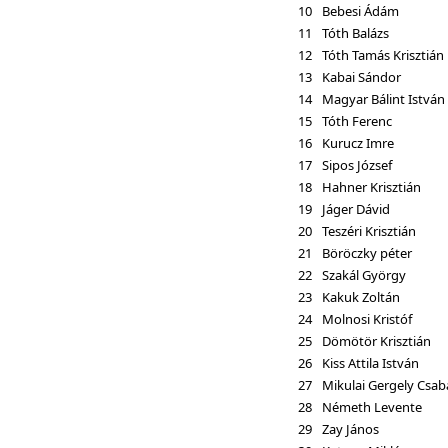
10
Bebesi Ádám
11
Tóth Balázs
12
Tóth Tamás Krisztián
13
Kabai Sándor
14
Magyar Bálint István
15
Tóth Ferenc
16
Kurucz Imre
17
Sipos József
18
Hahner Krisztián
19
Jáger Dávid
20
Teszéri Krisztián
21
Böröczky péter
22
Szakál György
23
Kakuk Zoltán
24
Molnosi Kristóf
25
Dömötör Krisztián
26
Kiss Attila István
27
Mikulai Gergely Csab
28
Németh Levente
29
Zay János