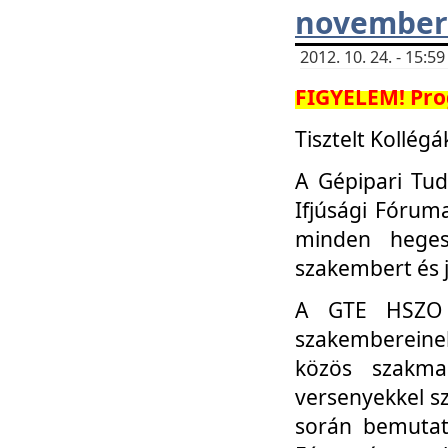
november 
2012. 10. 24. - 15:
FIGYELEM! Pro
Tisztelt Kollégá
A Gépipari Tu
Ifjúsági Fóru
minden heges
szakembert és 
A GTE HSZO I
szakembereinek
közös szakmai
versenyekkel sz
során bemutatk