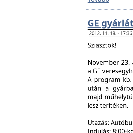
GE gyárlá
2012. 11. 18. - 17:
Sziasztok!
November 23.-á
a GE veresegyh
A program kb. 
után a gyárba
majd műhelytúr
lesz terítéken.
Utazás: Autóbu
Indulás: 8:00-k