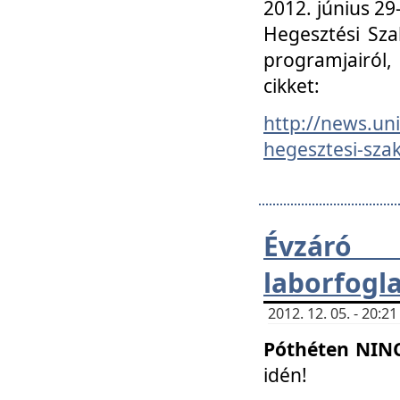
2012. június 2
Hegesztési Sza
programjairól,
cikket:
http://news.un
hegesztesi-szak
Évzáró 
laborfogl
2012. 12. 05. - 20:
Póthéten NIN
idén!