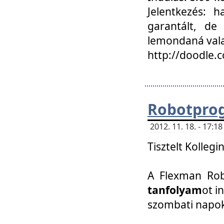
Jelentkezés: h
garantált, de
lemondaná vala
http://doodle.
Robotpro
2012. 11. 18. - 17:
Tisztelt Kollegi
A Flexman Robo
tanfolyam
ot i
szombati napo