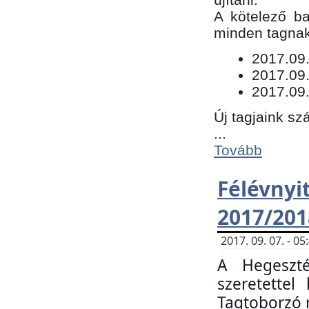
​A kötelező b
minden tagnak 
​2017.09
2017.09
2017.09.
Új tagjaink sz
...
Tovább
Félévn
2017/201
2017. 09. 07. - 
A Hegeszté
szeretette
Tagtoborzó 