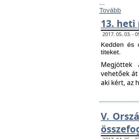
...
Tovább
13. heti
2017. 05. 03. -
Kedden és c
titeket.
Megjöttek 
vehetőek át
aki kért, az
V. Orsz
összefo