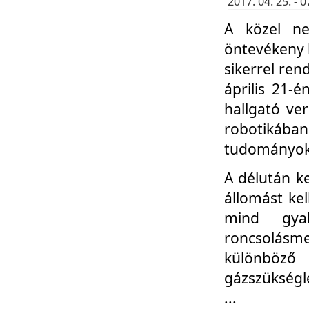
2017. 04. 25. -
A közel ne
öntevékeny k
sikerrel re
április 21-
hallgató ve
robotikáb
tudományok 
A délután k
állomást kel
mind gyak
roncsolás
különböző
gázszükségl
...