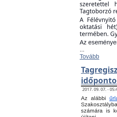
szeretettel
Tagtoborzó r
A Félévnyitó
oktatási hé
termében. Gy
Az eseményen 
...
Tovább
Tagregi
időponto
2017. 09. 07. - 0
Az alábbi
űr
Szakosztályba.
számára is k
újítani.