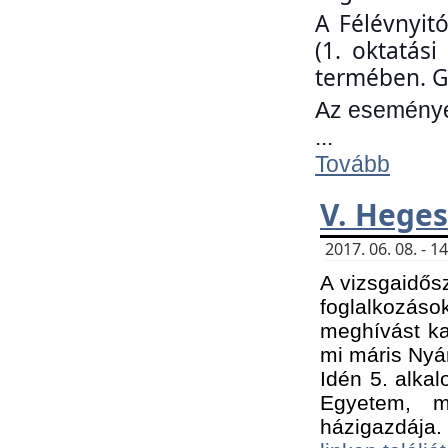
A Félévnyit
(1. oktatás
termében. G
Az eseményen
...
Tovább
V. Heges
2017. 06. 08. - 
A vizsgaidős
foglalkozás
meghívást ka
mi máris Nyár
Idén 5. alka
Egyetem, m
házigazdája.