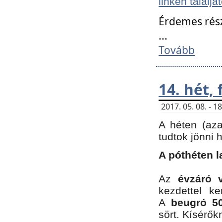
linken találjá
Érdemes rés
...
Tovább
14. hét,
2017. 05. 08. - 
A héten (az
tudtok jönni 
A póthéten l
Az
évzáró 
kezdettel k
A
beugró 50
sört. Kísérő