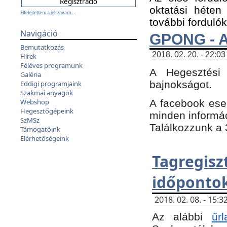
oktatási héten
Elfelejtettem a jelszavam...
további fordulók
Navigáció
GPONG - A
Bemutatkozás
2018. 02. 20. - 22:03
Hírek
Féléves programunk
A Hegesztési
Galéria
bajnokságot.
Eddigi programjaink
Szakmai anyagok
A facebook es
Webshop
Hegesztőgépeink
minden informáci
SzMSz
Találkozzunk a 3
Támogatóink
Elérhetőségeink
Tagregi
időpontok
2018. 02. 08. - 15
Az alábbi
űrl