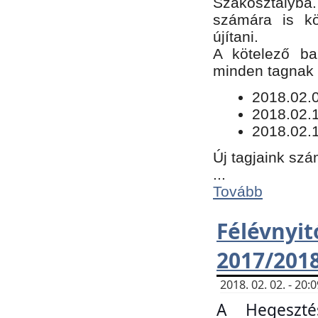
Szakosztályba.
számára is kö
újítani.
​A kötelező ba
minden tagnak m
​2018.02.
2018.02.
2018.02.1
Új tagjaink szá
...
Tovább
Félévn
2017/201
2018. 02. 02. - 20
A Hegeszté