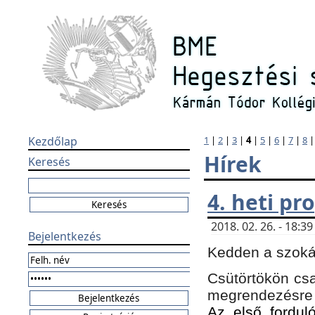
Kezdőlap
1
|
2
|
3
|
4
|
5
|
6
|
7
|
8
Hírek
Keresés
4. heti p
2018. 02. 26. - 18:
Bejelentkezés
Kedden a szokás
Csütörtökön csa
megrendezésre 
Az első forduló