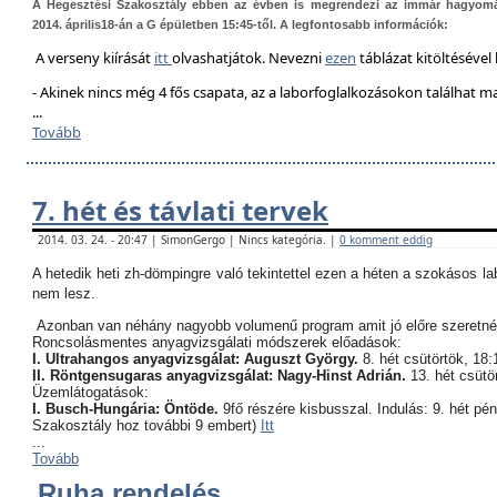
A Hegesztési Szakosztály ebben az évben is megrendezi az immár hagyom
2014. április18-án a G épületben 15:45-től. A legfontosabb információk:
A verseny kiírását
itt
olvashatjátok. Nevezni
ezen
táblázat kitöltésével 
- Akinek nincs még 4 fős csapata, az a laborfoglalkozásokon találhat 
...
Tovább
7. hét és távlati tervek
2014. 03. 24. - 20:47 | SimonGergo | Nincs kategória. |
0 komment eddig
A hetedik heti zh-dömpingre való tekintettel ezen a héten a szokásos l
nem lesz.
Azonban van néhány nagyobb volumenű program amit jó előre szeretné
Roncsolásmentes anyagvizsgálati módszerek előadások:
I. Ultrahangos anyagvizsgálat: Auguszt György.
8. hét csütörtök, 18:
II. Röntgensugaras anyagvizsgálat: Nagy-Hinst Adrián.
13. hét csütö
Üzemlátogatások:
I. Busch-Hungária: Öntöde.
9fő részére kisbusszal. Indulás: 9. hét pé
Szakosztály hoz további 9 embert)
Itt
...
Tovább
Ruha rendelés