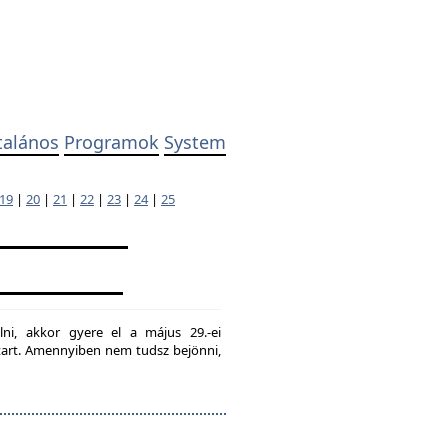
talános
Programok
System
19
|
20
|
21
|
22
|
23
|
24
|
25
lni, akkor gyere el a május 29.-ei
g tart. Amennyiben nem tudsz bejönni,