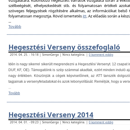
vizsgálatára. Különböző hegesztett varratok vizsgálata során a Wik
szélbeégését, elhelyezkedését stb. és folyamatosan értékeli azokat
szöveges feljegyzések rögzítésére alkalmas, az információkat belső
folyamatosan megosztja. Rövid ismertetés
itt
. Az előadás során a kés
...
Tovább
Hegesztési Verseny összefoglaló
2014. 04. 25. - 16:18 | SimonGergo | Nincs kategória. |
0 komment eddig
Idén is nagy sikerrel sikerült megrendezni a Hegesztési Versenyt. 12 csapat i
DUF, KF, OE). Támogatóink is szép számmal akadtak, ezért minden induló aj
nagy értékben. Köszönjük a cégek képviselőinek, az ATT tanszék dolgoz
tagjainak a versenyfeladatokat és azok lebonyolítását. Reméljük, hogy a ver
...
Tovább
Hegesztési Verseny 2014
2014. 04. 01. - 09:23 | SimonGergo | Nincs kategória. |
0 komment eddig