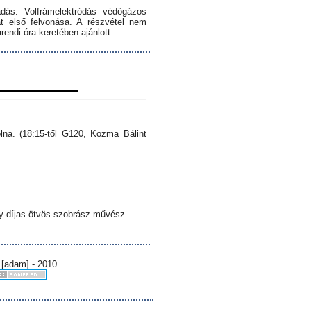
dás: Volfrámelektródás védőgázos
 első felvonása. A részvétel nem
endi óra keretében ajánlott.
lna. (18:15-től G120, Kozma Bálint
sy-díjas ötvös-szobrász művész
 [adam] - 2010