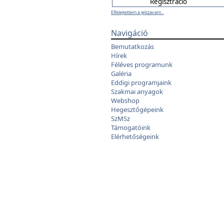
Elfelejtettem a jelszavam...
Navigáció
Bemutatkozás
Hírek
Féléves programunk
Galéria
Eddigi programjaink
Szakmai anyagok
Webshop
Hegesztőgépeink
SzMSz
Támogatóink
Elérhetőségeink