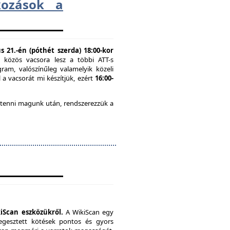
lkozások a
 21.-én (póthét szerda) 18:00-kor
n közös vacsora lesz a többi ATT-s
ram, valószínűleg valamelyik közeli
 a vacsorát mi készítjük, ezért
16:00-
 tenni magunk után, rendszerezzük a
iScan eszközükről.
A WikiScan egy
hegesztett kötések pontos és gyors