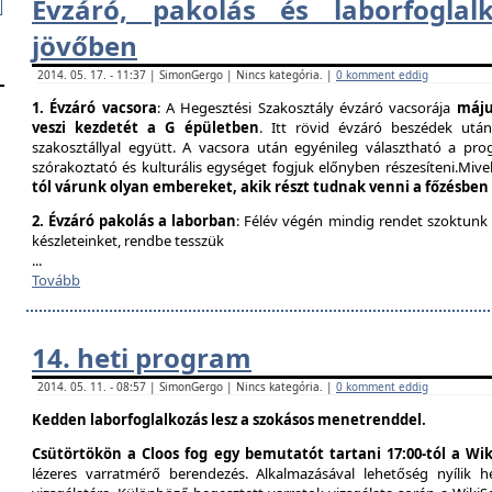
Évzáró, pakolás és laborfogla​
jövőben
2014. 05. 17. - 11:37 | SimonGergo | Nincs kategória. |
0 komment eddig
1. Évzáró vacsora
: A Hegesztési Szakosztály évzáró vacsorája
május
veszi kezdetét a G épületben
. Itt rövid évzáró beszédek utá
szakosztállyal együtt. A vacsora után egyénileg választható a prog
szórakoztató és kulturális egységet fogjuk előnyben részesíteni.Mivel
tól várunk olyan embereket, akik részt tudnak venni a főzésben
2. Évzáró pakolás a laborban
: Félév végén mindig rendet szoktunk
készleteinket, rendbe tesszük
...
Tovább
14. heti program
2014. 05. 11. - 08:57 | SimonGergo | Nincs kategória. |
0 komment eddig
Kedden laborfoglalkozás lesz a szokásos menetrenddel.
Csütörtökön a Cloos fog egy bemutatót tartani 17:00-tól a Wik
lézeres varratmérő berendezés. Alkalmazásával lehetőség nyílik 