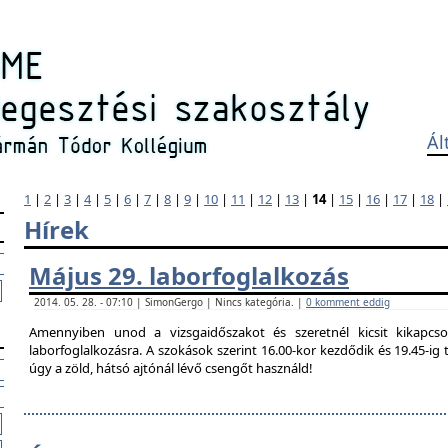
Ál
1
|
2
|
3
|
4
|
5
|
6
|
7
|
8
|
9
|
10
|
11
|
12
|
13
|
14
|
15
|
16
|
17
|
18
|
Hírek
Május 29. laborfoglalkozás
2014. 05. 28. - 07:10 | SimonGergo | Nincs kategória. |
0 komment eddig
Amennyiben unod a vizsgaidőszakot és szeretnél kicsit kikapcso
laborfoglalkozásra. A szokások szerint 16.00-kor kezdődik és 19.45-i
úgy a zöld, hátsó ajtónál lévő csengőt használd!