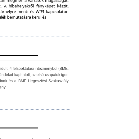
iScan megméri a varratok magasságát,
. A hibahelyekről fényképet készít,
 tárhelyre menti és WIFI kapcsolaton
zülék bemutatásra kerül és
ndult, 4 felsőoktatási intézményből (BME,
ándékot kaphatott, az első csapatok igen
óinak és a BME Hegesztési Szakosztály
seny