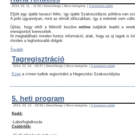
2014. 03. 11. - 11:56 | SimonGergo | Nincs kategória. |
0 komment eddig
Eljött egy újabb tavaszi félév, így újabb Szakosztályos pólókra van sz
A póló ugyanolyan, mint az elmúlt időszakban, így a méretek sem vált
Újítás, hogy ettől a félévtől kezdve
online
tudjátok leadni a rend
menüpontot keressétek.
Itt megtalálható minden fontos információ, árak, hogy az új tagok is 
röviden a legfontosabb dolgok:
...
Tovább
Tagregisztráció
2014. 02. 24. - 09:37 | SimonGergo | Nincs kategória. |
0 komment eddig
Ezen
a címen tudtok regisztrálni a Hegesztési Szakosztályba.
5. heti program
2014. 03. 10. - 09:59 | SimonGergo | Nincs kategória. |
0 komment eddig
Kedd:
-Laborfoglalkozás
Csütörtök: