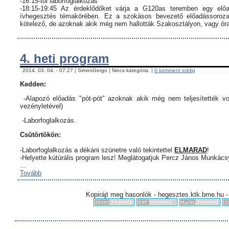
-16:15-től laborfoglalkozás
-18:15-19:45 Az érdeklődőket várja a G120as teremben egy előa
ívhegesztés témakörében. Ez a szokásos bevezető előadássorozat
kötelező, de azoknak akik még nem hallották Szakosztályon, vagy órar
4. heti program
2014. 03. 04. - 07:27 | SimonGergo | Nincs kategória. |
0 komment eddig
Kedden:
-Alapozó előadás "pót-pót" azoknak akik még nem teljesítették vo
vezényletével)
-Laborfoglalkozás.
Csütörtökön:
-Laborfoglalkozás a dékáni szünetre való tekintettel
ELMARAD
!
-Helyette kútúrális program lesz! Meglátogatjuk Percz János Munkác
...
Tovább
Kopirájt meg hasonlók - hegesztes.ktk.bme.hu -