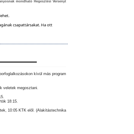
ányosnak mondható Hegesztési Versenyt
lehet.
magának csapattársakat. Ha ott
aborfoglalkozásokon kívül más program
k veletek megosztani.
15.
rtök 18:15.
ntek, 10:05 KTK elől. (Alakítástechnika