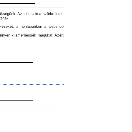
ükségünk. Az idei szín a szürke lesz.
oznak.
eléseket, a honlapunkon a
webshop
könnyen kiismerhessék magukat. Azért