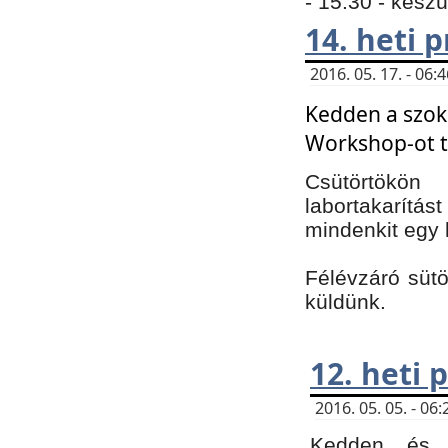
- 15:30 - kész
14. heti
2016. 05. 17. - 06
Kedden a szoká
Workshop-ot t
Csütörtökön
labortakarítást
mindenkit egy 
Félévzáró sütö
küldünk.
12. heti
2016. 05. 05. - 0
Kedden és c