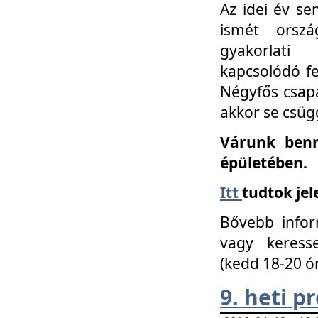
Az idei év se
ismét orszá
gyakorlati
kapcsolódó f
Négyfős csap
akkor se csüg
Várunk benn
épületében.
Itt
tudtok jel
Bővebb infor
vagy keress
(kedd 18-20 ó
9. heti 