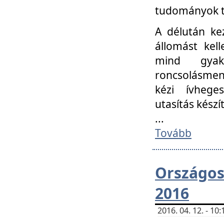
tudományok t
A délután ke
állomást kell
mind gyako
roncsolásmen
kézi ívheges
utasítás készít
...
Tovább
Országo
2016
2016. 04. 12. - 1