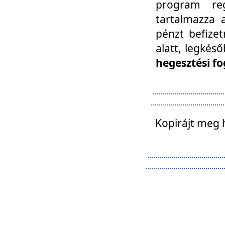
program reg
tartalmazza a
pénzt befizet
alatt, legkés
hegesztési fo
Kopirájt meg 