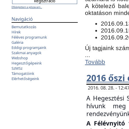
​A kötelező bal
Elfelejtettem a jelszavam...
oktatáson minde
Navigáció
​2016.09.
Bemutatkozás
2016.09.1
Hírek
2016.09.2
Féléves programunk
Galéria
Új tagjaink szám
Eddigi programjaink
Szakmai anyagok
...
Webshop
Tovább
Hegesztőgépeink
SzMSz
Támogatóink
2016 őszi
Elérhetőségeink
2016. 08. 28. - 12
A Hegesztési 
hívunk meg 
rendezvényünk
A Félévnyitó 