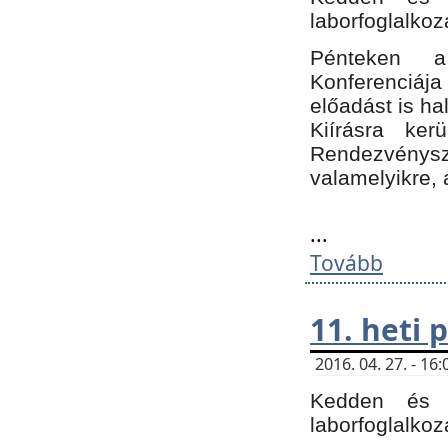
laborfoglalkoz
Pénteken 
Konferenciá
előadást is h
Kiírásra ke
Rendezvénysze
valamelyikre, 
...
Tovább
11. heti
2016. 04. 27. - 1
Kedden és c
laborfoglalkoz