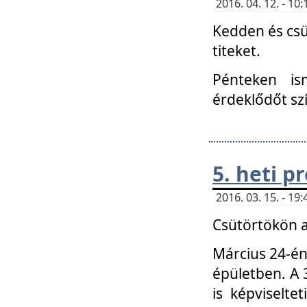
2016. 04. 12. - 1
Kedden és csü
titeket.
Pénteken is
érdeklődőt sz
5. heti 
2016. 03. 15. - 1
Csütörtökön a
Március 24-én
épületben. A 
is képviselte