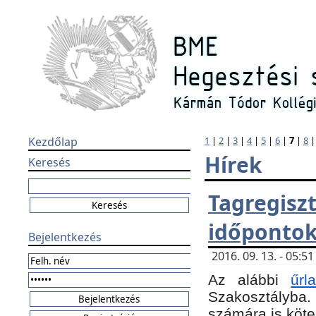
Kezdőlap
1
|
2
|
3
|
4
|
5
|
6
|
7
|
8
Hírek
Keresés
Tagregi
időponto
Bejelentkezés
2016. 09. 13. - 05:
Az alábbi
űr
Szakosztályba.
számára is köte