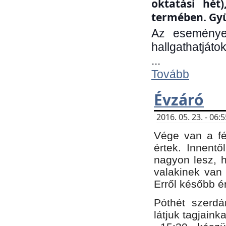
oktatási hét
termében. Gyü
Az eseménye
hallgathatjáto
...
Tovább
Évzáró
2016. 05. 23. - 06
Vége van a fé
értek. Innent
nagyon lesz, 
valakinek van
Erről később é
Póthét szerdá
látjuk tagjaink