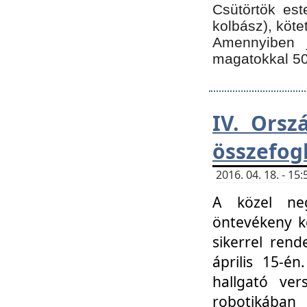
Csütörtök est
kolbász), köte
Amennyiben 
magatokkal 50
IV. Orsz
összefog
2016. 04. 18. - 1
A közel neg
öntevékeny k
sikerrel ren
április 15-é
hallgató ver
robotikába