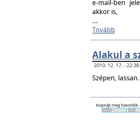
e-mail-ben jel
akkor is,
...
Tovább
Alakul a s
2010. 12. 17. - 22:
Szépen, lassan..
Kopirájt meg hasonlók -