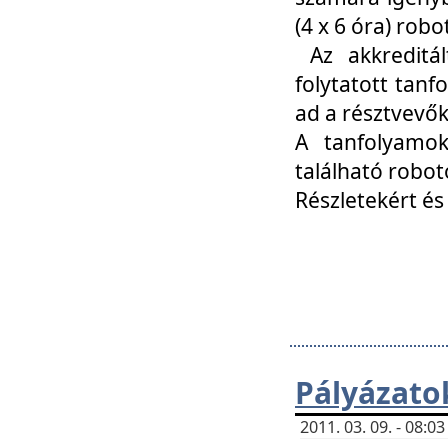
(4 x 6 óra) ro
Az akkreditál
folytatott tan
ad a résztvevő
A tanfolyamok
található robot
Részletekért és
Pályázato
2011. 03. 09. - 08: