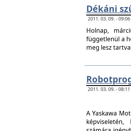
Dékáni sz
2011. 03. 09. - 09:
Holnap, márci
függetlenül a h
meg lesz tartva
Robotpro
2011. 03. 09. - 08:
A Yaskawa Moto
képviseletén, 
számára igényb