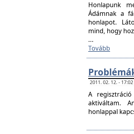
Honlapunk me
Ádámnak a fár
honlapot. Lát
mind, hogy hoz
...
Tovább
Problémák
2011. 02. 12. - 17:
A regisztráci
aktiváltam. 
honlappal kapcs