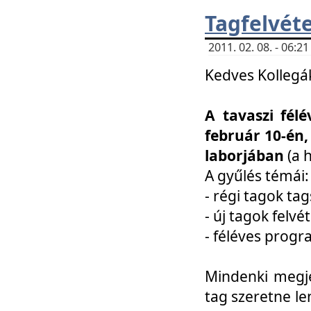
Tagfelvéte
2011. 02. 08. - 06:
Kedves Kollegá
A tavaszi fél
február 10-én,
laborjában
(a 
A gyűlés témái:
- régi tagok t
- új tagok felvé
- féléves prog
Mindenki megje
tag szeretne le