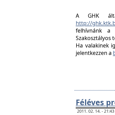
A GHK álta
http://ghk.ktk
felhívnánk a
Szakosztályos t
Ha valakinek i
jelentkezzen a
Féléves p
2011. 02. 14. - 21: