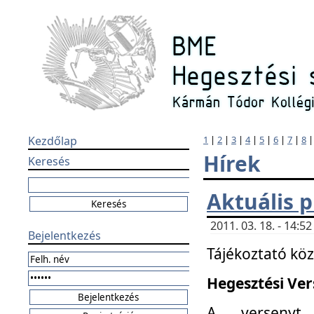
Kezdőlap
1
|
2
|
3
|
4
|
5
|
6
|
7
|
8
Hírek
Keresés
Aktuális 
2011. 03. 18. - 14:
Bejelentkezés
Tájékoztató kö
Hegesztési Vers
A versenyt 