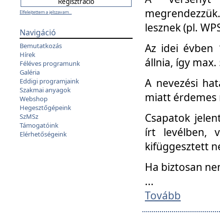
megrendezzük.
Elfelejtettem a jelszavam...
lesznek (pl. WPS
Navigáció
Az idei évben 
Bemutatkozás
Hírek
állnia, így max
Féléves programunk
Galéria
A nevezési hat
Eddigi programjaink
Szakmai anyagok
miatt érdemes 
Webshop
Hegesztőgépeink
Csapatok jele
SzMSz
Támogatóink
írt levélben,
Elérhetőségeink
kifüggesztett n
Ha biztosan ne
...
Tovább