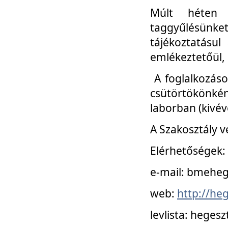
Múlt héten 
taggyűlésünke
tájékoztatásul
emlékeztetőül, a
A foglalkozáso
csütörtökönké
laborban (kivév
A Szakosztály v
Elérhetőségek:
e-mail: bmehe
web:
http://he
levlista: hege